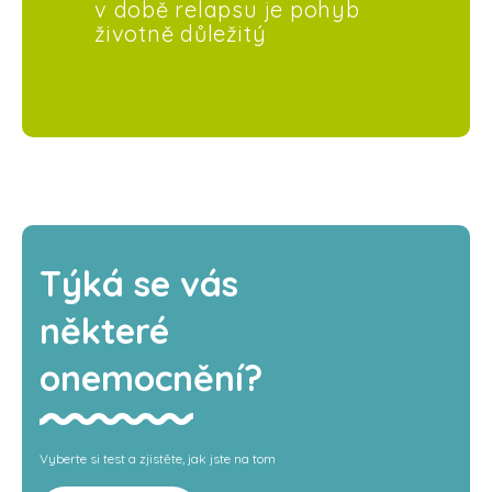
v době relapsu je pohyb
životně důležitý
Týká se vás
některé
onemocnění?
Vyberte si test a zjistěte, jak jste na tom