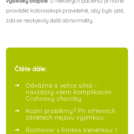
výsledky biopsie
. U některých pacientů je nutné
provádět kolonoskopii pravidelně, aby bylo jisté,
zda se neobjevily další abnormality.
Čtěte dále:
Odvážná a velice silná –
navzdory všem komplikacím
Crohnovy choroby
Kožní problémy? Při střevních
zánětech nejsou výjimkou
Rozhovor s fitness trenérkou: I