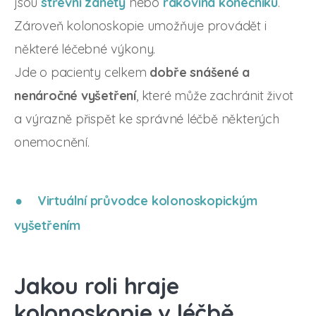
jsou
střevní záněty
nebo
rakovina konečníku
.
Zároveň kolonoskopie umožňuje provádět i
některé léčebné výkony.
Jde o pacienty celkem
dobře snášené a
nenáročné vyšetření
, které může zachránit život
a výrazně přispět ke správné léčbě některých
onemocnění.
Virtuální průvodce kolonoskopickým
vyšetřením
Jakou roli hraje
kolonoskopie v léčbě