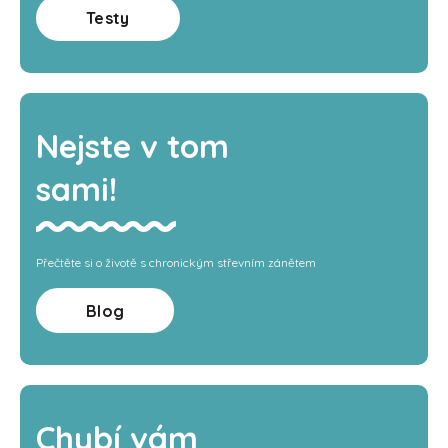
Testy
Nejste v tom
sami!
Přečtěte si o životě s chronickým střevním zánětem
Blog
Chybí vám