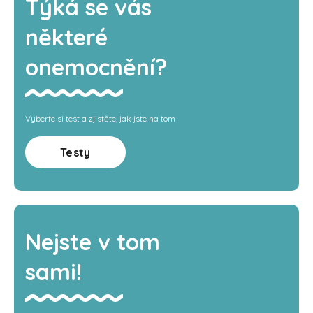
Týká se vás
některé
onemocnění?
Vyberte si test a zjistěte, jak jste na tom
Testy
Nejste v tom
sami!