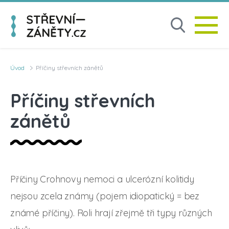
Úvod
Příčiny střevních zánětů
Příčiny střevních
zánětů
Příčiny Crohnovy nemoci a ulcerózní kolitidy
nejsou zcela známy (pojem idiopatický = bez
známé příčiny). Roli hrají zřejmě tři typy různých