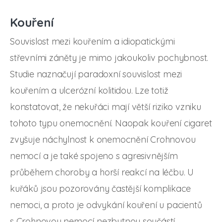
Kouření
Souvislost mezi kouřením a idiopatickými
střevními záněty je mimo jakoukoliv pochybnost.
Studie naznačují paradoxní souvislost mezi
kouřením a ulcerózní kolitidou. Lze totiž
konstatovat, že nekuřáci mají větší riziko vzniku
tohoto typu onemocnění. Naopak kouření cigaret
zvyšuje náchylnost k onemocnění Crohnovou
nemocí a je také spojeno s agresivnějším
průběhem choroby a horší reakcí na léčbu. U
kuřáků jsou pozorovány častější komplikace
nemoci, a proto je odvykání kouření u pacientů
s Crohnovou nemocí nezbytnou součástí