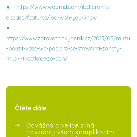
https://www.webmd.com/ibd-crohns-
disease/features/ibd-wish-you-knew
https://www.zdravotnickydenik.cz/2015/05/muzu
-pouzit-vase-wc-pacienti-se-strevnimi-zanety-
musi-i-tricetkrat-za-den/
Čtěte dále:
Odvážná a velice silná –
navzdory všem komplikacím