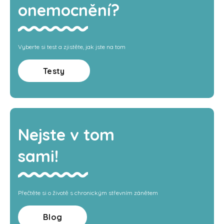
onemocnění?
Vyberte si test a zjistěte, jak jste na tom
Testy
Nejste v tom
sami!
Přečtěte si o životě s chronickým střevním zánětem
Blog