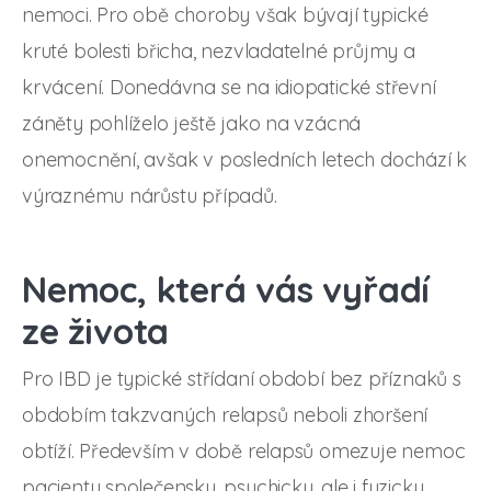
nemoci. Pro obě choroby však bývají typické
kruté bolesti břicha, nezvladatelné průjmy a
krvácení. Donedávna se na idiopatické střevní
záněty pohlíželo ještě jako na vzácná
onemocnění, avšak v posledních letech dochází k
výraznému nárůstu případů.
Nemoc, která vás vyřadí
ze života
Pro IBD je typické střídaní období bez příznaků s
obdobím takzvaných relapsů neboli zhoršení
obtíží. Především v době relapsů omezuje nemoc
pacienty společensky, psychicky, ale i fyzicky.