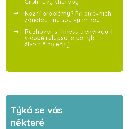
Crohnovy choroby
Kožní problémy? Při střevních
zánětech nejsou výjimkou
Rozhovor s fitness trenérkou: I
v době relapsu je pohyb
životně důležitý
Týká se vás
některé