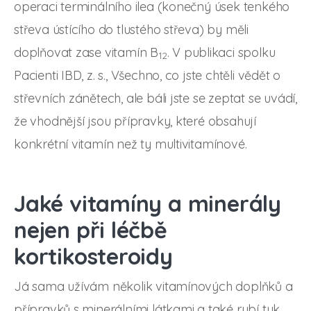
operaci terminálního ilea (konečný úsek tenkého
střeva ústícího do tlustého střeva) by měli
doplňovat zase vitamín B
. V publikaci spolku
12
Pacienti IBD, z. s., Všechno, co jste chtěli vědět o
střevních zánětech, ale báli jste se zeptat se uvádí,
že vhodnější jsou přípravky, které obsahují
konkrétní vitamín než ty multivitamínové.
Jaké vitamíny a minerály
nejen při léčbě
kortikosteroidy
Já sama užívám několik vitamínových doplňků a
přípravků s minerálními látkami a také rybí tuk.