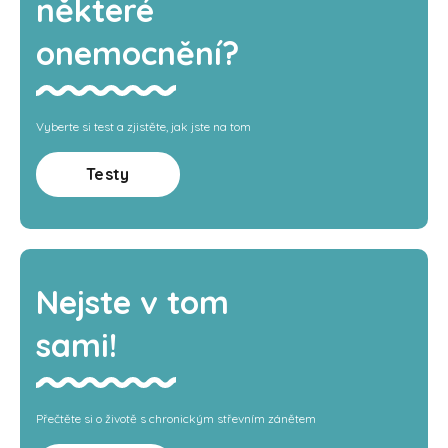
některé
onemocnění?
Vyberte si test a zjistěte, jak jste na tom
Testy
Nejste v tom
sami!
Přečtěte si o životě s chronickým střevním zánětem