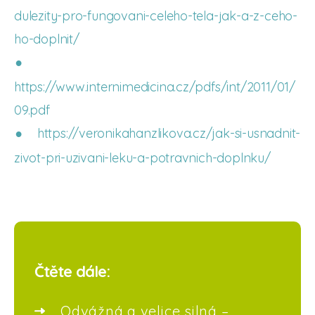
dulezity-pro-fungovani-celeho-tela-jak-a-z-ceho-
ho-doplnit/
https://www.internimedicina.cz/pdfs/int/2011/01/
09.pdf
https://veronikahanzlikova.cz/jak-si-usnadnit-
zivot-pri-uzivani-leku-a-potravnich-doplnku/
Čtěte dále:
Odvážná a velice silná –