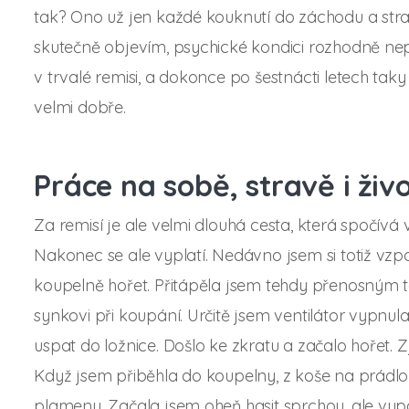
tak? Ono už jen každé kouknutí do záchodu a strac
skutečně objevím, psychické kondici rozhodně nep
v trvalé remisi, a dokonce po šestnácti letech tak
velmi dobře.
Práce na sobě, stravě i živ
Za remisí je ale velmi dlouhá cesta, která spočívá v
Nakonec se ale vyplatí. Nedávno jsem si totiž vzpo
koupelně hořet. Přitápěla jsem tehdy přenosným
synkovi při koupání. Určitě jsem ventilátor vypnula
uspat do ložnice. Došlo ke zkratu a začalo hořet. Zji
Když jsem přiběhla do koupelny, z koše na prádlo
plameny. Začala jsem oheň hasit sprchou, ale vy