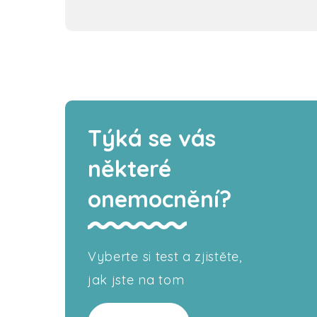
Týká se vás
některé
onemocnění?
Vyberte si test a zjistěte,
jak jste na tom