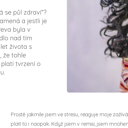
 se půl zdraví“?
amená a jestli je
třeva byla v
dlo nad tím
let života s
, že tohle
platí tvrzení o
u.
Prostě jakmile jsem ve stresu, reaguje moje zaží
platí to i naopak. Když jsem v remisi, jsem mnohe