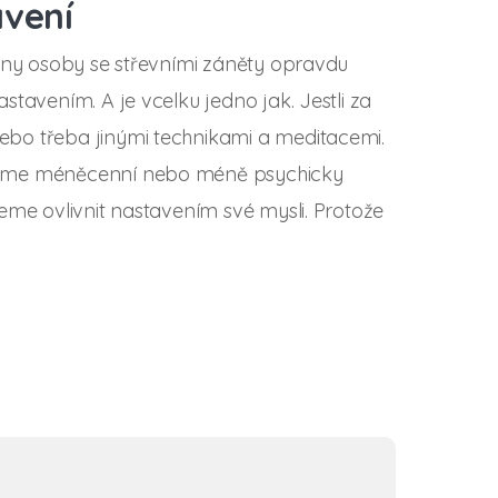
avení
chny osoby se střevními záněty opravdu
tavením. A je vcelku jedno jak. Jestli za
bo třeba jinými technikami a meditacemi.
jsme méněcenní nebo méně psychicky
eme ovlivnit nastavením své mysli. Protože