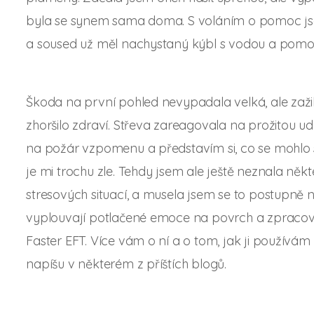
byla se synem sama doma. S voláním o pomoc jsem 
a soused už měl nachystaný kýbl s vodou a pomoh
Škoda na první pohled nevypadala velká, ale zaži
zhoršilo zdraví. Střeva zareagovala na prožitou ud
na požár vzpomenu a představím si, co se mohlo st
je mi trochu zle. Tehdy jsem ale ještě neznala někt
stresových situací, a musela jsem se to postupně 
vyplouvají potlačené emoce na povrch a zpracová
Faster EFT. Více vám o ní a o tom, jak ji používám 
napíšu v některém z příštích blogů.