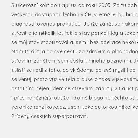
S ulcerózní kolitidou žiju už od roku 2003. Za tu do
veškerou dostupnou léčbou v ČR, včetně léčby biol
diagnostikovanou proktitidu. Jenže zánět se nakone
střevě a já několik let řešila stav pankolitidy a ta
se můj stav stabilizoval a jsem i bez operace několi
Mám tři děti a na své cestě za zdravím a plnohod
střevním zánětem jsem došla k mnoha poznáním. Jed
štěstí se rodí z toho, co vkládáme do své mysli i d
se věnuji proto výživě těla a duše a také výživov
ostatním, nejen lidem se střevními záněty, žít a jíst
i přes nejrůznější obtíže. Kromě blogu na těchto s
veronikahanzlikova.cz. Jsem také autorkou několika 
Příběhy českých superpotravin.