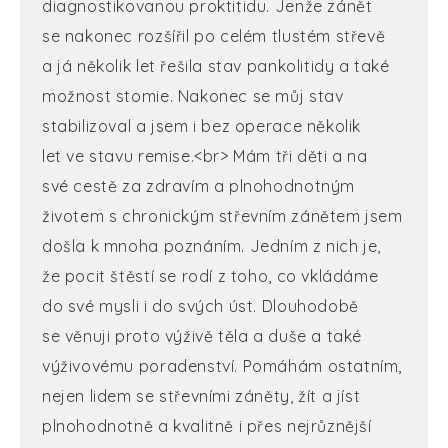
diagnostikovanou proktitidu. Jenže zánět
se nakonec rozšířil po celém tlustém střevě
a já několik let řešila stav pankolitidy a také
možnost stomie. Nakonec se můj stav
stabilizoval a jsem i bez operace několik
let ve stavu remise.<br> Mám tři děti a na
své cestě za zdravím a plnohodnotným
životem s chronickým střevním zánětem jsem
došla k mnoha poznáním. Jedním z nich je,
že pocit štěstí se rodí z toho, co vkládáme
do své mysli i do svých úst. Dlouhodobě
se věnuji proto výživě těla a duše a také
výživovému poradenství. Pomáhám ostatním,
nejen lidem se střevními záněty, žít a jíst
plnohodnotně a kvalitně i přes nejrůznější