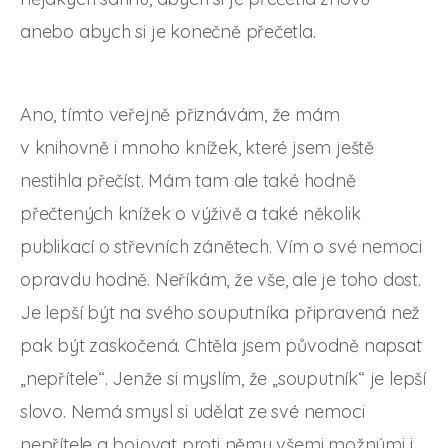
anebo abych si je konečně přečetla.
Ano, tímto veřejně přiznávám, že mám
v knihovně i mnoho knížek, které jsem ještě
nestihla přečíst. Mám tam ale také hodně
přečtených knížek o výživě a také několik
publikací o střevních zánětech. Vím o své nemoci
opravdu hodně. Neříkám, že vše, ale je toho dost.
Je lepší být na svého souputníka připravená než
pak být zaskočená. Chtěla jsem původně napsat
„nepřítele“. Jenže si myslím, že „souputník“ je lepší
slovo. Nemá smysl si udělat ze své nemoci
nepřítele a bojovat proti němu všemi možnými i