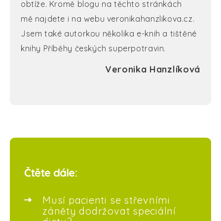
obtíže. Kromě blogu na těchto stránkách
mě najdete i na webu veronikahanzlikova.cz.
Jsem také autorkou několika e-knih a tištěné
knihy Příběhy českých superpotravin.
Veronika Hanzlíková
Čtěte dále:
Musí pacienti se střevními
záněty dodržovat speciální