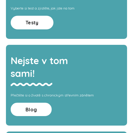
Vyberte si test a zjistěte, jak jste na tom
Testy
Nejste v tom
sami!
Přečtěte si o životě s chronickým střevním zánětem
Blog