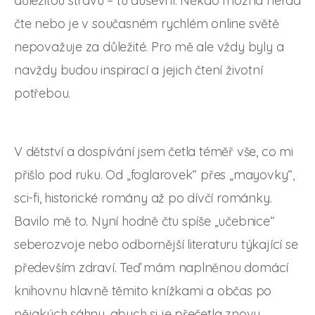
důležitou stravu – tu duševní. Někdo možná nerad
čte nebo je v současném rychlém online světě
nepovažuje za důležité. Pro mě ale vždy byly a
navždy budou inspirací a jejich čtení životní
potřebou.
V dětství a dospívání jsem četla téměř vše, co mi
přišlo pod ruku. Od „foglarovek“ přes „mayovky“,
sci-fi, historické romány až po dívčí románky.
Bavilo mě to. Nyní hodně čtu spíše „učebnice“
seberozvoje nebo odbornější literaturu týkající se
především zdraví. Teď mám naplněnou domácí
knihovnu hlavně těmito knížkami a občas po
nějakých sáhnu, abych si je přečetla znovu