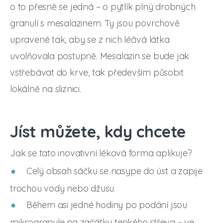
o to přesně se jedná – o pytlík plný drobných
granulí s mesalazinem. Ty jsou povrchově
upravené tak, aby se z nich léčivá látka
uvolňovala postupně. Mesalazin se bude jak
vstřebávat do krve, tak především působit
lokálně na sliznici.
Jíst můžete, kdy chcete
Jak se tato inovativní léková forma aplikuje?
Celý obsah sáčku se nasype do úst a zapije
trochou vody nebo džusu.
Během asi jedné hodiny po podání jsou
mikrogranule na začátku tenkého střeva – ve