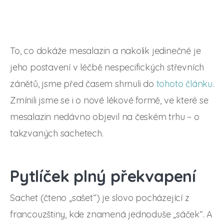
To, co dokáže mesalazin a nakolik jedinečné je
jeho postavení v léčbě nespecifických střevních
zánětů, jsme před časem shrnuli do
tohoto článku
.
Zmínili jsme se i o nové lékové formě, ve které se
mesalazin nedávno objevil na českém trhu – o
takzvaných sachetech.
Pytlíček plný překvapení
Sachet (čteno „sašet“) je slovo pocházející z
francouzštiny, kde znamená jednoduše „sáček“. A