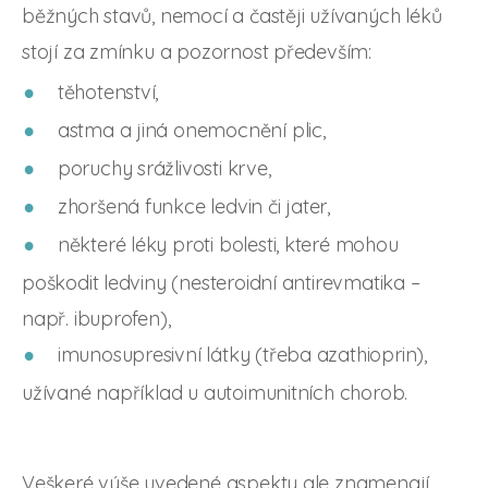
běžných stavů, nemocí a častěji užívaných léků
stojí za zmínku a pozornost především:
těhotenství,
astma a jiná onemocnění plic,
poruchy srážlivosti krve,
zhoršená funkce ledvin či jater,
některé léky proti bolesti, které mohou
poškodit ledviny (nesteroidní antirevmatika –
např. ibuprofen),
imunosupresivní látky (třeba azathioprin),
užívané například u autoimunitních chorob.
Veškeré výše uvedené aspekty ale znamenají