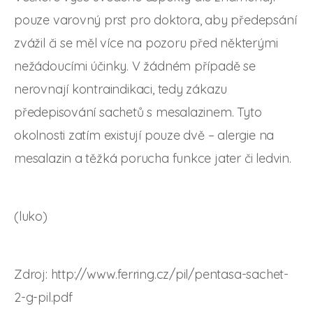
pouze varovný prst pro doktora, aby předepsání
zvážil či se měl více na pozoru před některými
nežádoucími účinky. V žádném případě se
nerovnají kontraindikaci, tedy zákazu
předepisování sachetů s mesalazinem. Tyto
okolnosti zatím existují pouze dvě – alergie na
mesalazin a těžká porucha funkce jater či ledvin.
(luko)
Zdroj: http://www.ferring.cz/pil/pentasa-sachet-
2-g-pil.pdf