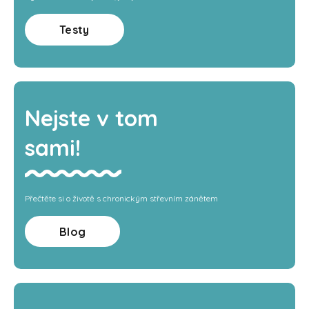
Testy
Nejste v tom
sami!
Přečtěte si o životě s chronickým střevním zánětem
Blog