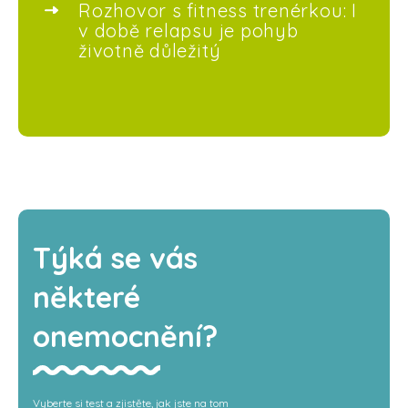
Rozhovor s fitness trenérkou: I
v době relapsu je pohyb
životně důležitý
Týká se vás
některé
onemocnění?
Vyberte si test a zjistěte, jak jste na tom