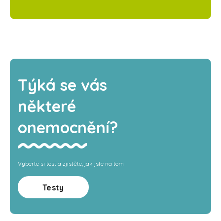
Týká se vás
některé
onemocnění?
Vyberte si test a zjistěte, jak jste na tom
Testy