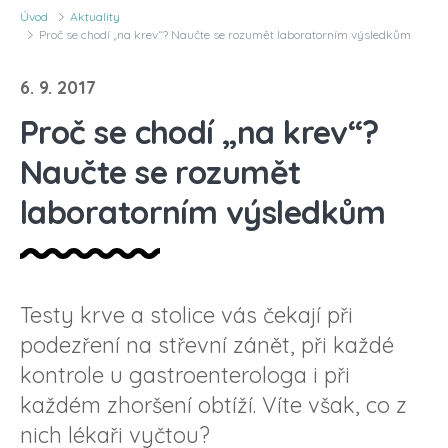
Úvod
Aktuality
Proč se chodí „na krev“? Naučte se rozumět laboratorním výsledkům
6. 9. 2017
Proč se chodí „na krev“?
Naučte se rozumět
laboratorním výsledkům
Testy krve a stolice vás čekají při
podezření na střevní zánět, při každé
kontrole u gastroenterologa i při
každém zhoršení obtíží. Víte však, co z
nich lékaři vyčtou?