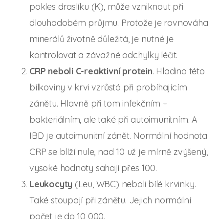
pokles draslíku (K), může vzniknout při
dlouhodobém průjmu. Protože je rovnováha
minerálů životně důležitá, je nutné je
kontrolovat a závažné odchylky léčit.
CRP neboli C-reaktivní protein
. Hladina této
bílkoviny v krvi vzrůstá při probíhajícím
zánětu. Hlavně při tom infekčním –
bakteriálním, ale také při autoimunitním. A
IBD je autoimunitní zánět. Normální hodnota
CRP se blíží nule, nad 10 už je mírně zvýšený,
vysoké hodnoty sahají přes 100.
Leukocyty
(Leu, WBC) neboli bílé krvinky.
Také stoupají při zánětu. Jejich normální
počet je do 10 000.