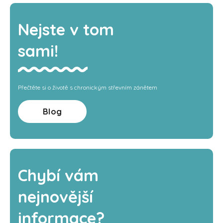
Nejste v tom
sami!
Přečtěte si o životě s chronickým střevním zánětem
Blog
Chybí vám
nejnovější
informace?