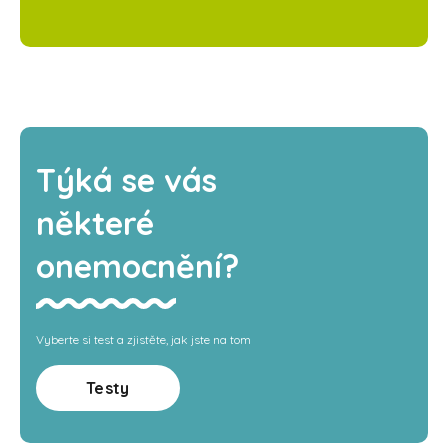
Týká se vás
některé
onemocnění?
Vyberte si test a zjistěte, jak jste na tom
Testy