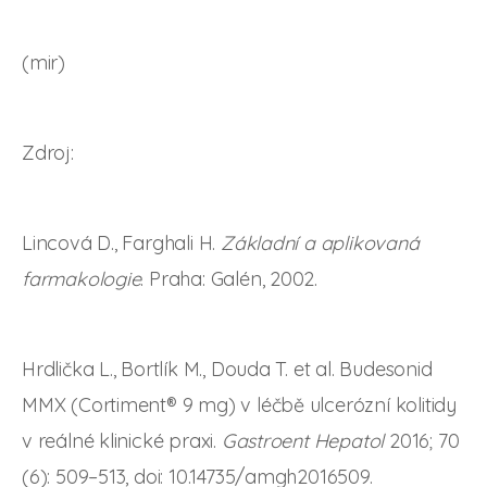
(mir)
Zdroj:
Lincová D., Farghali H.
Základní a aplikovaná
farmakologie
. Praha: Galén, 2002.
Hrdlička L., Bortlík M., Douda T. et al. Budesonid
MMX (Cortiment® 9 mg) v léčbě ulcerózní kolitidy
v reálné klinické praxi.
Gastroent Hepatol
2016; 70
(6): 509–513, doi: 10.14735/amgh2016509.