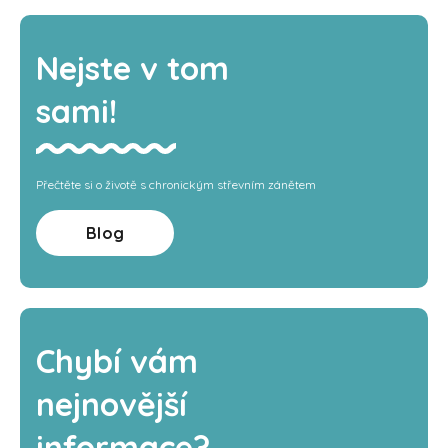
Nejste v tom
sami!
Přečtěte si o životě s chronickým střevním zánětem
Blog
Chybí vám
nejnovější
informace?