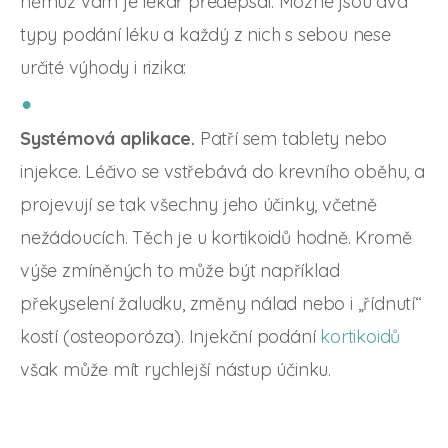
němuž vám je lékař předepsal. Možné jsou dva
typy podání léku a každý z nich s sebou nese
určité výhody i rizika:
Systémová
aplikace.
Patří sem tablety nebo
injekce. Léčivo se vstřebává do krevního oběhu, a
projevují se tak všechny jeho účinky, včetně
nežádoucích. Těch je u kortikoidů hodně. Kromě
výše zmíněných to může být například
překyselení žaludku, změny nálad nebo i „řídnutí“
kostí (osteoporóza). Injekční podání
kortikoidů
však může mít rychlejší nástup účinku.