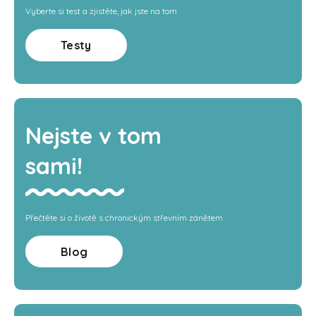
Vyberte si test a zjistěte, jak jste na tom
Testy
Nejste v tom
sami!
Přečtěte si o životě s chronickým střevním zánětem
Blog