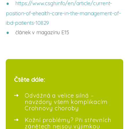
https://www.csgh.info/en/article/current-
position-of-ehealth-care-in-the-management-of-
ibd-patients-10829
článek v magazínu E15
Čtěte dále:
Odvážná a velice silná –
navzdory všem komplikacím
Crohnovy choroby
Kožní problémy? Při střevních
zánětech nejsou výjimkou