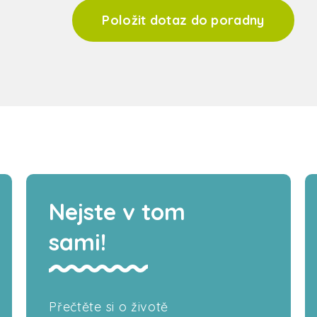
Položit dotaz do poradny
Nejste v tom
sami!
Přečtěte si o životě