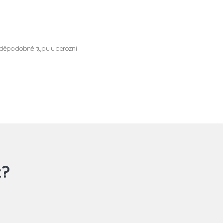
vděpodobně typu ulcerozní
z?