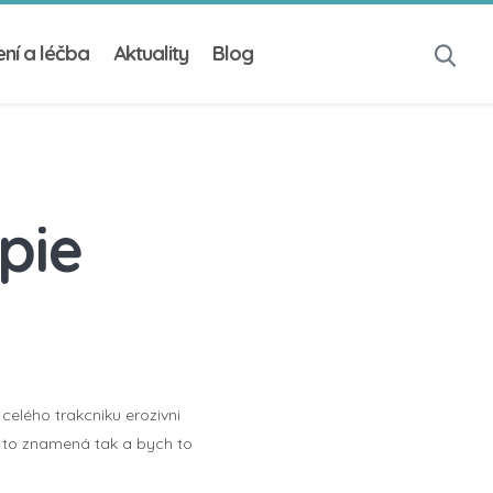
ní a léčba
Aktuality
Blog
pie
celého trakcniku erozivni
co to znamená tak a bych to