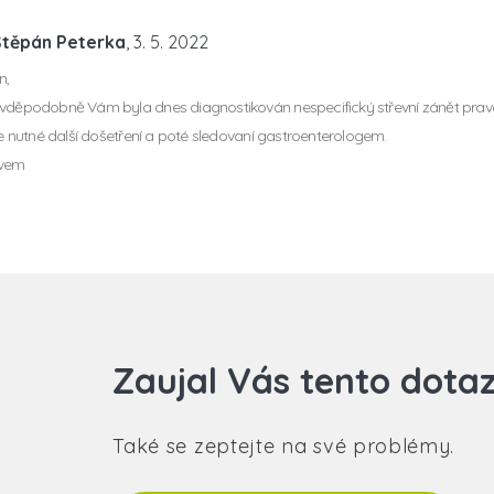
Štěpán Peterka
, 3. 5. 2022
n,
avděpodobně Vám byla dnes diagnostikován nespecifický střevní zánět pra
 Je nutné další došetření a poté sledovaní gastroenterologem.
avem
Zaujal Vás tento dota
Také se zeptejte na své problémy.