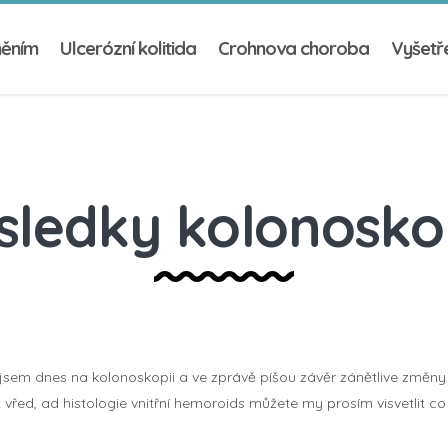
něním
Ulcerózní kolitida
Crohnova choroba
Vyšetře
sledky kolonosko
jsem dnes na kolonoskopii a ve zprávě píšou závěr zánětlive změny 
ekt vřed, ad histologie vnitřní hemoroids můžete my prosím visvetlit 