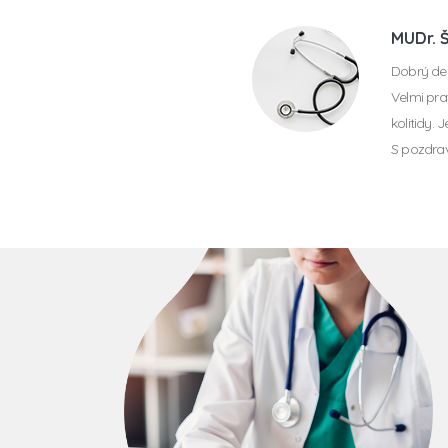
MUDr. 
Dobrý de
Velmi pr
kolitidy.
S pozdr