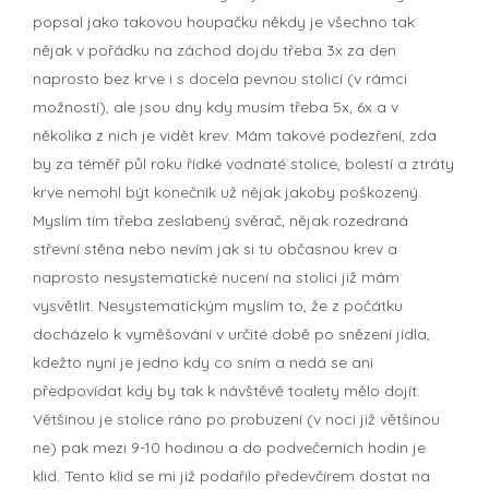
popsal jako takovou houpačku někdy je všechno tak
nějak v pořádku na záchod dojdu třeba 3x za den
naprosto bez krve i s docela pevnou stolicí (v rámci
možností), ale jsou dny kdy musím třeba 5x, 6x a v
několika z nich je vidět krev. Mám takové podezření, zda
by za téměř půl roku řídké vodnaté stolice, bolestí a ztráty
krve nemohl být konečník už nějak jakoby poškozený.
Myslím tím třeba zeslabený svěrač, nějak rozedraná
střevní stěna nebo nevím jak si tu občasnou krev a
naprosto nesystematické nucení na stolici již mám
vysvětlit. Nesystematickým myslím to, že z počátku
docházelo k vyměšování v určité době po snězení jídla,
kdežto nyní je jedno kdy co sním a nedá se ani
předpovídat kdy by tak k návštěvě toalety mělo dojít.
Většinou je stolice ráno po probuzení (v noci již většinou
ne) pak mezi 9-10 hodinou a do podvečerních hodin je
klid. Tento klid se mi již podařilo předevčírem dostat na