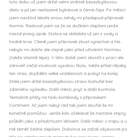
tuto dobu už jsem držel velmi striktně bezezbytkovou
dietu a pil jen neslazené bylinkové a černé čaje. Po měsíci
jsem navštívil lékaře znovu tehdy mi předepsal přípravek
Normix. Radoval jsem se že se dočkám zlepšení jenže
nastal pravý opak. Stolice se skládala už jen z vody a
hodně krve. Cíleně jsem přípravek zkusil vynechat a hle...
nebylo mi dobře ale stejně jako před užíváním Normixu
(takže vlastně lépe). V této době jsem skončil s prací ale
zároveň začal studovat vysokou školu, takže přišel nějaký
ten stres, dojíždění velké vzdálenosti a pobyt na koleji.
Stále jsem držel bezezbytkovou stravu bohužel bez
zdárného výsledku. Další měsíc pryč a další kontrola.
Tentokrát přišly na řadu kortikoidy s přípravkem
Cortiment. Ač jsem nebyl rád tak jsem doufal že mi
konečně pomůžou. Jenže kdo očekával že nastane stejný
průběh jako s předchozím léčivem. Další měsíc v trapu a u
mě téměř žádné zlepšení. Dokonce se začali objevovat po
těle na otlačovaných místech červené skvrny (název