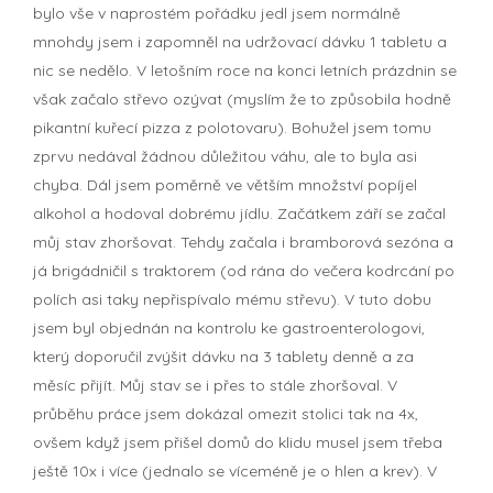
bylo vše v naprostém pořádku jedl jsem normálně
mnohdy jsem i zapomněl na udržovací dávku 1 tabletu a
nic se nedělo. V letošním roce na konci letních prázdnin se
však začalo střevo ozývat (myslím že to způsobila hodně
pikantní kuřecí pizza z polotovaru). Bohužel jsem tomu
zprvu nedával žádnou důležitou váhu, ale to byla asi
chyba. Dál jsem poměrně ve větším množství popíjel
alkohol a hodoval dobrému jídlu. Začátkem září se začal
můj stav zhoršovat. Tehdy začala i bramborová sezóna a
já brigádničil s traktorem (od rána do večera kodrcání po
polích asi taky nepřispívalo mému střevu). V tuto dobu
jsem byl objednán na kontrolu ke gastroenterologovi,
který doporučil zvýšit dávku na 3 tablety denně a za
měsíc přijít. Můj stav se i přes to stále zhoršoval. V
průběhu práce jsem dokázal omezit stolici tak na 4x,
ovšem když jsem přišel domů do klidu musel jsem třeba
ještě 10x i více (jednalo se víceméně je o hlen a krev). V