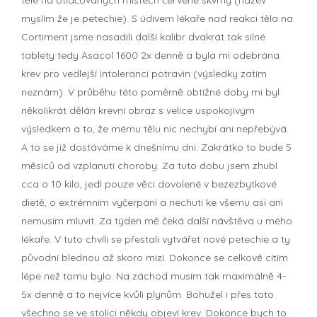
myslím že je petechie). S údivem lékaře nad reakci těla na
Cortiment jsme nasadili další kalibr dvakrát tak silné
tablety tedy Asacol 1600 2x denně a byla mi odebrána
krev pro vedlejší intoleranci potravin (výsledky zatím
neznám). V průběhu této poměrně obtížné doby mi byl
několikrát dělán krevní obraz s velice uspokojivým
výsledkem a to, že mému tělu nic nechybí ani nepřebývá.
A to se již dostáváme k dnešnímu dni. Zakrátko to bude 5
měsíců od vzplanutí choroby. Za tuto dobu jsem zhubl
cca o 10 kilo, jedl pouze věci dovolené v bezezbytkové
dietě, o extrémním vyčerpání a nechuti ke všemu asi ani
nemusím mluvit. Za týden mě čeká další návštěva u mého
lékaře. V tuto chvíli se přestali vytvářet nové petechie a ty
původní blednou až skoro mizí. Dokonce se celkově cítím
lépe než tomu bylo. Na záchod musím tak maximálně 4-
5x denně a to nejvíce kvůli plynům. Bohužel i přes toto
všechno se ve stolici někdy objeví krev. Dokonce bych to