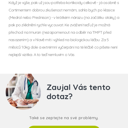
Když je výše, pak už jsou potřeba kortikoidy celkově - já osobně s
Cortimentem dobrou zkušenost nemám, sahla bych po klasice
(Medrol nebo Prednison) - v krátkém nárazu (na začátku ataky) a
pak po zklidnění rychle vycouvat. Ke zvážení teď už je možná
přechod na Imuran (nezapomenout na odběr na TMPT před
nasazením) a v hlavě mít i výhled na biologickou léčbu. Za 5
měsíců 10kg dole a extrémní vyčerpání na té léčbě co píšete není
nejlepší vizitka. A to teď nemluvím o Vás.
Zaujal Vás tento
dotaz?
Také se zeptejte na své problémy.