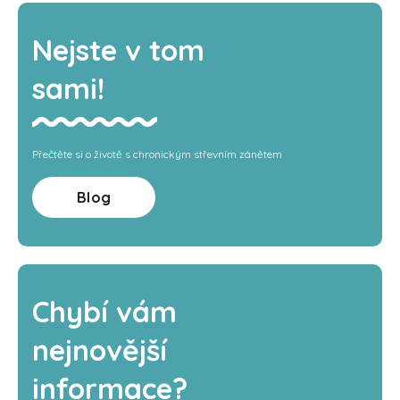
Nejste v tom
sami!
Přečtěte si o životě s chronickým střevním zánětem
Blog
Chybí vám
nejnovější
informace?