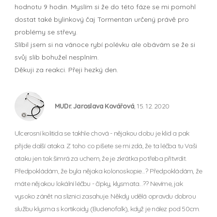
hodnotu 9 hodin. Myslím si že do této fáze se mi pomohl
dostat také bylinkový čaj Tormentan určený právě pro
problémy se střevy.
Slíbil jsem si na vánoce rybí polévku ale obávám se že si
svůj slib bohužel nesplním.
Děkuji za reakci. Přeji hezký den.
MUDr. Jaroslava Kovářová
, 15. 12. 2020
Ulcerosní kolitida se takhle chová - nějakou dobu je klid a pak
přijde další ataka. Z toho co píšete se mi zdá, že ta léčba tu Vaši
ataku jen tak šimrá za uchem, že je zkrátka potřeba přitvrdit.
Předpokládám, že byla nějaka kolonoskopie...? Předpokládám, že
máte nějakou lokální léčbu - čípky, klysmata...?? Nevíme, jak
vysoko zánět na sliznici zasahuje. Někdy udělá opravdu dobrou
službu klysma s kortikoidy (Budenofalk), když je nález pod 50cm.