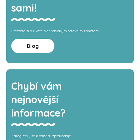
sami!
Přečtěte si o životě s chronickým střevním zánětem
Blog
Chybí vám
nejnovější
informace?
Zaregistruj se k odběru zpravodaje