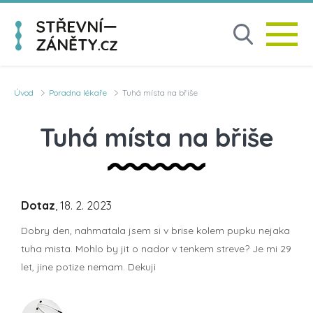
Úvod
Poradna lékaře
Tuhá místa na břiše
Tuhá místa na břiše
Dotaz
, 18. 2. 2023
Dobry den, nahmatala jsem si v brise kolem pupku nejaka
tuha mista. Mohlo by jit o nador v tenkem streve? Je mi 29
let, jine potize nemam. Dekuji