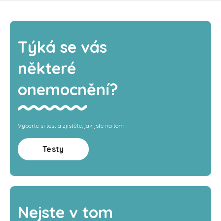
Týká se vás
některé
onemocnění?
Vyberte si test a zjistěte, jak jste na tom
Testy
Nejste v tom