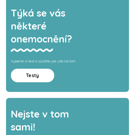
Týká se vás
některé
onemocnění?
Vyberte si test a zjistěte, jak jste na tom
Testy
Nejste v tom
sami!