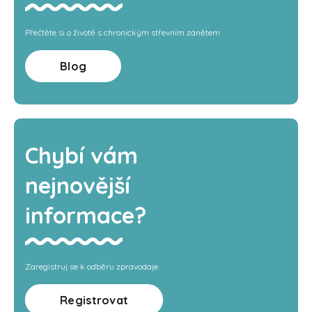
Přečtěte si o životě s chronickým střevním zánětem
Blog
Chybí vám
nejnovější
informace?
Zaregistruj se k odběru zpravodaje
Registrovat