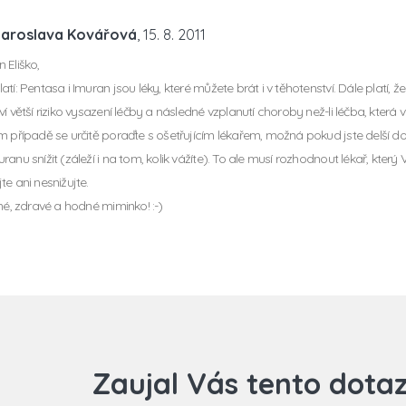
Jaroslava Kovářová
, 15. 8. 2011
 Eliško,
tí: Pentasa i Imuran jsou léky, které můžete brát i v těhotenství. Dále platí, ž
í větší riziko vysazení léčby a následné vzplanutí choroby než-li léčba, která
m případě se určitě poraďte s ošetřujícím lékařem, možná pokud jste delší dob
anu snížit (záleží i na tom, kolik vážíte). To ale musí rozhodnout lékař, který 
te ani nesnižujte.
sné, zdravé a hodné miminko! :-)
Zaujal Vás tento dota