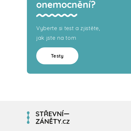
onemocnění?
Vyberte si test a zjistěte,
jak jste na tom
Testy