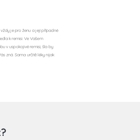
e vždy je pro ženu a její případné
 vedla k remisi. Ve Vašem
u v uspokojivé remisi, šla by
Vás zná. Sama určitě léky nijak
z?