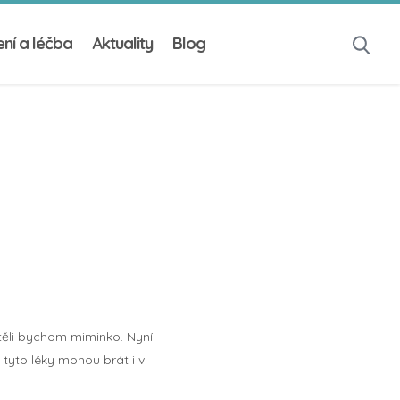
ní a léčba
Aktuality
Blog
htěli bychom miminko. Nyní
tyto léky mohou brát i v