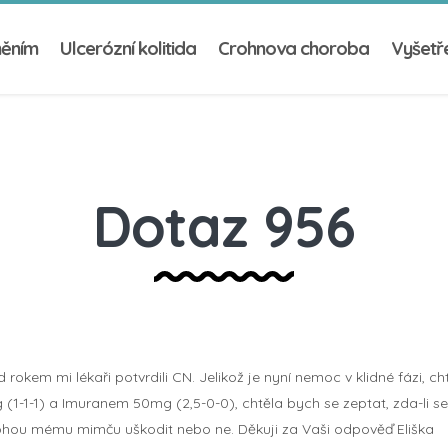
něním
Ulcerózní kolitida
Crohnova choroba
Vyšetře
Dotaz 956
rokem mi lékaři potvrdili CN. Jelikož je nyní nemoc v klidné fázi, c
1-1-1) a Imuranem 50mg (2,5-0-0), chtěla bych se zeptat, zda-li se 
mohou mému mimču uškodit nebo ne. Děkuji za Vaši odpověď Eliška