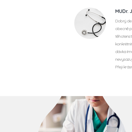
MUDr. 
Dobrý den
obecně pla
těhotenstv
konkrétní
dávka Imur
nevysazuj
Přeji krá