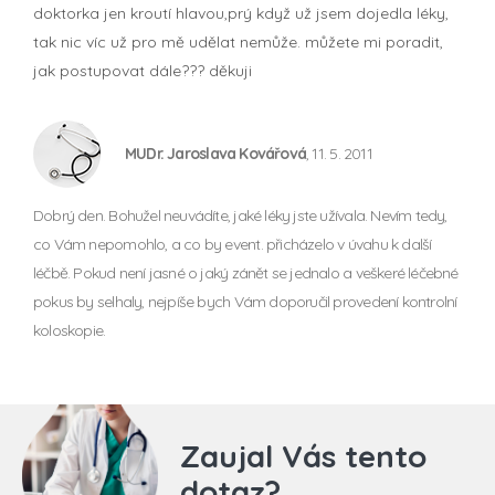
doktorka jen kroutí hlavou,prý když už jsem dojedla léky,
tak nic víc už pro mě udělat nemůže. můžete mi poradit,
jak postupovat dále??? děkuji
MUDr. Jaroslava Kovářová
, 11. 5. 2011
Dobrý den. Bohužel neuvádíte, jaké léky jste užívala. Nevím tedy,
co Vám nepomohlo, a co by event. přicházelo v úvahu k další
léčbě. Pokud není jasné o jaký zánět se jednalo a veškeré léčebné
pokus by selhaly, nejpíše bych Vám doporučil provedení kontrolní
koloskopie.
Zaujal Vás tento
dotaz?