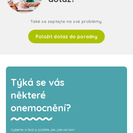
Také se zeptejte na své problémy.
Položit dotaz do poradny
Týká se vás
některé
onemocnění?
Vyberte si test a zjistěte, jak jste na tom