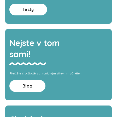
Testy
Nejste v tom
sami!
Přečtěte si o životě s chronickým střevním zánětem
Blog