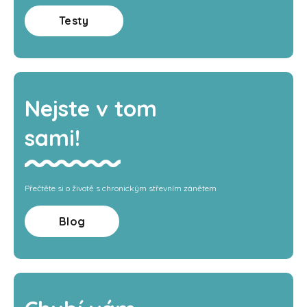
Testy
Nejste v tom
sami!
Přečtěte si o životě s chronickým střevním zánětem
Blog