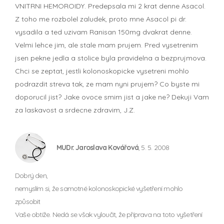
VNITRNI HEMOROIDY. Predepsala mi 2 krat denne Asacol.
Z toho me rozbolel zaludek, proto mne Asacol pi dr.
vysadila a ted uzivam Ranisan 150mg dvakrat denne.
Velmi lehce jim, ale stale mam prujem. Pred vysetrenim
jsen pekne jedla a stolice byla pravidelna a bezprujmova.
Chci se zeptat, jestli kolonoskopicke vysetreni mohlo
podrazdit streva tak, ze mam nyni prujem? Co byste mi
doporucil jist? Jake ovoce smim jist a jake ne? Dekuji Vam
za laskavost a srdecne zdravim, J.Z.
MUDr. Jaroslava Kovářová
, 5. 5. 2008
Dobrý den,
nemyslím si, že samotné kolonoskopické vyšetření mohlo
způsobit
Vaše obtíže. Nedá se však vyloučit, že příprava na toto vyšetření