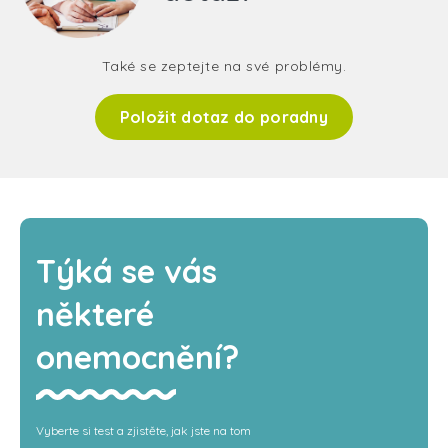
Také se zeptejte na své problémy.
Položit dotaz do poradny
Týká se vás
některé
onemocnění?
Vyberte si test a zjistěte, jak jste na tom