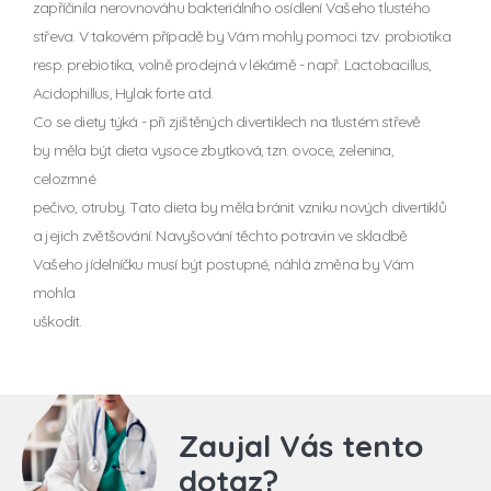
zapříčinila nerovnováhu bakteriálního osídlení Vašeho tlustého
střeva. V takovém případě by Vám mohly pomoci tzv. probiotika
resp. prebiotika, volně prodejná v lékárně - např. Lactobacillus,
Acidophillus, Hylak forte atd.
Co se diety týká - při zjištěných divertiklech na tlustém střevě
by měla být dieta vysoce zbytková, tzn. ovoce, zelenina,
celozrnné
pečivo, otruby. Tato dieta by měla bránit vzniku nových divertiklů
a jejich zvětšování. Navyšování těchto potravin ve skladbě
Vašeho jídelníčku musí být postupné, náhlá změna by Vám
mohla
uškodit.
Zaujal Vás tento
dotaz?