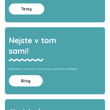
Testy
Nejste v tom
sami!
Přečtěte si o životě s chronickým střevním zánětem
Blog