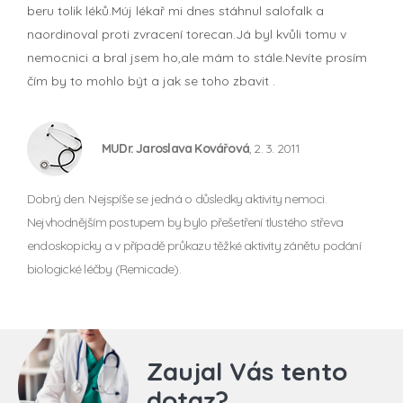
beru tolik léků.Múj lékař mi dnes stáhnul salofalk a
naordinoval proti zvracení torecan.Já byl kvůli tomu v
nemocnici a bral jsem ho,ale mám to stále.Nevíte prosím
čím by to mohlo být a jak se toho zbavit .
MUDr. Jaroslava Kovářová
, 2. 3. 2011
Dobrý den. Nejspíše se jedná o důsledky aktivity nemoci.
Nejvhodnějším postupem by bylo přešetření tlustého střeva
endoskopicky a v případě průkazu těžké aktivity zánětu podání
biologické léčby (Remicade).
Zaujal Vás tento
dotaz?