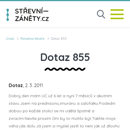
Úvod
Poradna lékaře
Dotaz 855
Dotaz 855
Dotaz
, 2. 3. 2011
Dobrý den mám UC.už 6 let a nyní 7 měsíců v akutním
stavu.Jsem na prednisonu,imuranu a salofalku.Poslední
dobou po každé stolici se mi udělá špatně a
zvracím.Nevíte prosím čím by to mohlo být.Takhle moje
váha jde dolu.Já jsem si myslel jestli to neni jak už dlouhu