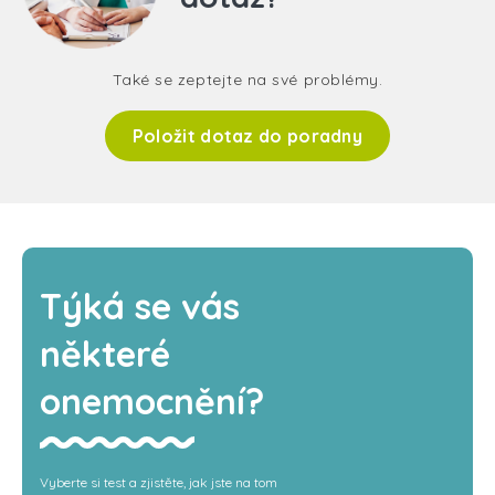
Také se zeptejte na své problémy.
Položit dotaz do poradny
Týká se vás
některé
onemocnění?
Vyberte si test a zjistěte, jak jste na tom