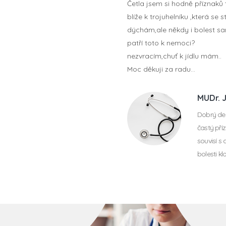
Četla jsem si hodně příznaků
blíže k trojuhelníku ,která se
dýchám,ale někdy i bolest sa
patří toto k nemoci?
nezvracím,chuť k jídlu mám..
Moc děkuji za radu...
MUDr. 
Dobrý den
častý pří
souvisí s 
bolesti kl