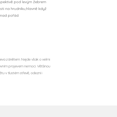
espektivě pod levým žebrem
esti na hrudníku,hlavně když
snad pořád.
řeva zánětem. Nejde však o velmi
třevním projevem nemoci. Většinou
tu v tlustém střevě, odezní i