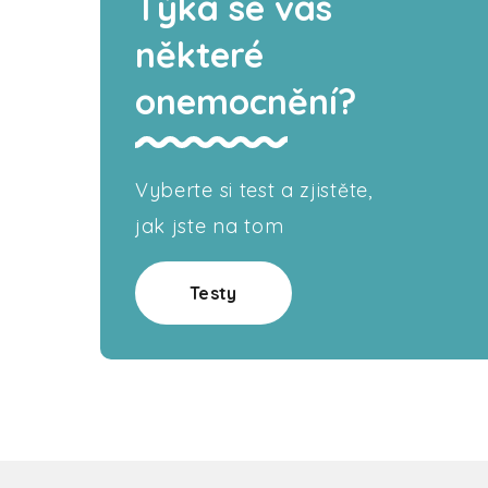
Týká se vás
některé
onemocnění?
Vyberte si test a zjistěte,
jak jste na tom
Testy