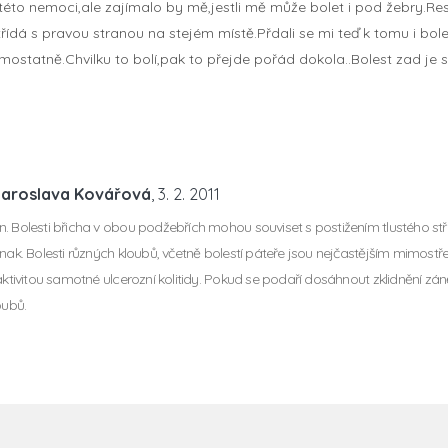
 této nemoci,ale zajímalo by mě,jestli mě může bolet i pod žebry.R
 střídá s pravou stranou na stejém místě.Přdali se mi teď k tomu i bol
mostatně.Chvilku to bolí,pak to přejde pořád dokola..Bolest zad je 
Jaroslava Kovářová
, 3. 2. 2011
. Bolesti břicha v obou podžebřích mohou souviset s postižením tlustého st
znak. Bolesti různých kloubů, včetně bolestí páteře jsou nejčastějším mimos
aktivitou samotné ulcerozní kolitidy. Pokud se podaří dosáhnout zklidnění záně
oubů.