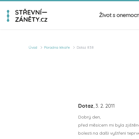
Život s onemoc
Úvod
Poradna lékaře
Dotaz 838
Dotaz
, 3. 2. 2011
Dobrý den,
před měsícem mi byla zjištěn
bolesti.na další vyštření te