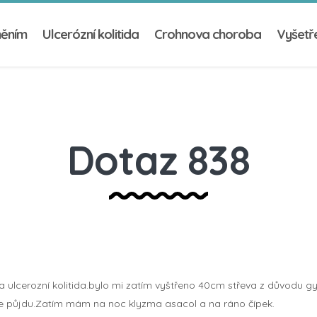
něním
Ulcerózní kolitida
Crohnova choroba
Vyšetře
Dotaz 838
a ulcerozní kolitida.bylo mi zatím vyštřeno 40cm střeva z důvodu 
prve půjdu.Zatím mám na noc klyzma asacol a na ráno čípek.