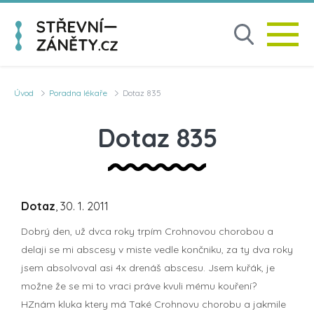
Úvod
Poradna lékaře
Dotaz 835
Dotaz 835
Dotaz
, 30. 1. 2011
Dobrý den, už dvca roky trpím Crohnovou chorobou a
delaji se mi abscesy v miste vedle končniku, za ty dva roky
jsem absolvoval asi 4x drenáš abscesu. Jsem kuřák, je
možne že se mi to vraci práve kvuli mému kouření?
HZnám kluka ktery má Také Crohnovu chorobu a jakmile