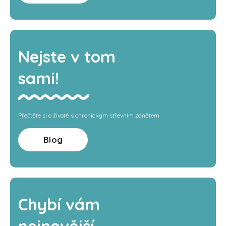
Nejste v tom
sami!
Přečtěte si o životě s chronickým střevním zánětem
Blog
Chybí vám
nejnovější