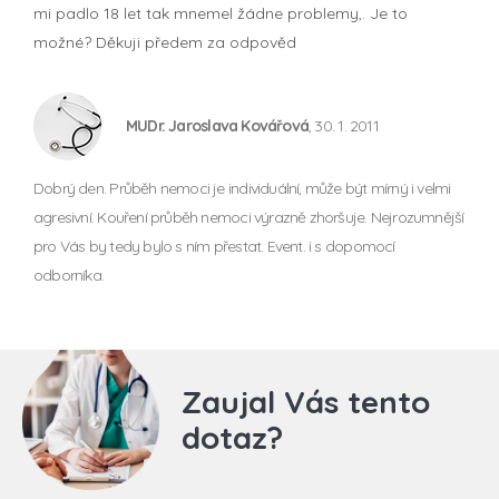
mi padlo 18 let tak mnemel žádne problemy,. Je to
možné? Děkuji předem za odpověd
MUDr. Jaroslava Kovářová
, 30. 1. 2011
Dobrý den. Průběh nemoci je individuální, může být mírný i velmi
agresivní. Kouření průběh nemoci výrazně zhoršuje. Nejrozumnější
pro Vás by tedy bylo s ním přestat. Event. i s dopomocí
odborníka.
Zaujal Vás tento
dotaz?