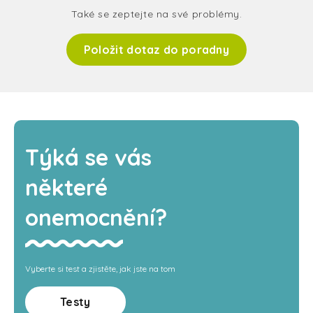
Také se zeptejte na své problémy.
Položit dotaz do poradny
Týká se vás
některé
onemocnění?
Vyberte si test a zjistěte, jak jste na tom
Testy