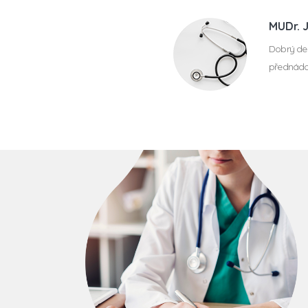
MUDr. 
Dobrý den
přednádor