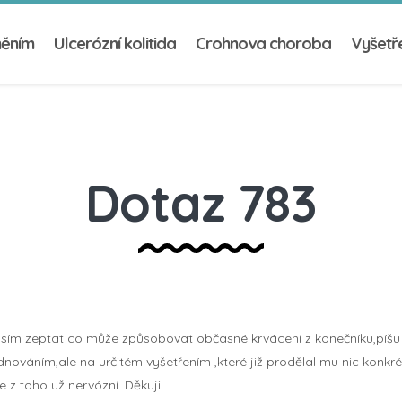
něním
Ulcerózní kolitida
Crohnova choroba
Vyšetře
Dotaz 783
osím zeptat co může způsobovat občasné krvácení z konečníku,píšu
ováním,ale na určitém vyšetřením ,které již prodělal mu nic konkrét
 z toho už nervózní. Děkuji.