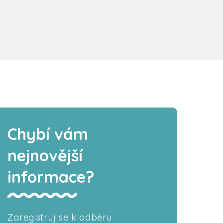
Chybí vám
nejnovější
informace?
Zaregistruj se k odběru