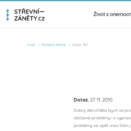
Život s onemoc
Úvod
Poradna lékaře
Dotaz 783
Dotaz
, 27. 11. 2010
Dobrý den,chtěla bych se pr
občasné problémy i s vyprazdn
problémy se opět vrací.Sám je