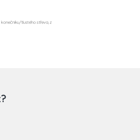
 konečníku/tlustého střeva, z
z?