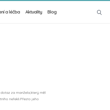
ní a léčba
Aktuality
Blog
 dotaz za manžela,který měl
ního neřekli.Přesto jeho