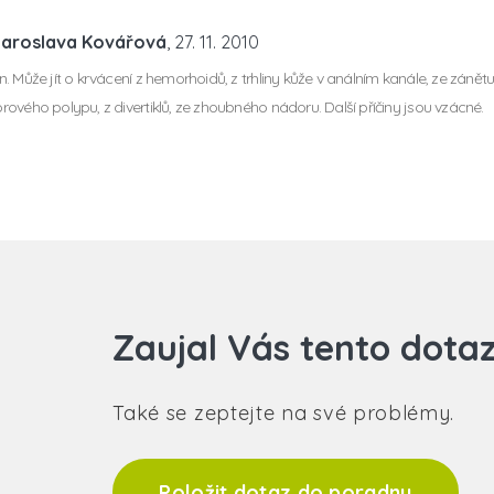
Jaroslava Kovářová
, 27. 11. 2010
. Může jít o krvácení z hemorhoidů, z trhliny kůže v análním kanále, ze zánětu
ového polypu, z divertiklů, ze zhoubného nádoru. Další příčiny jsou vzácné.
Zaujal Vás tento dota
Také se zeptejte na své problémy.
Položit dotaz do poradny