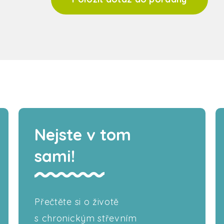
Nejste v tom
sami!
Přečtěte si o životě
s chronickým střevním