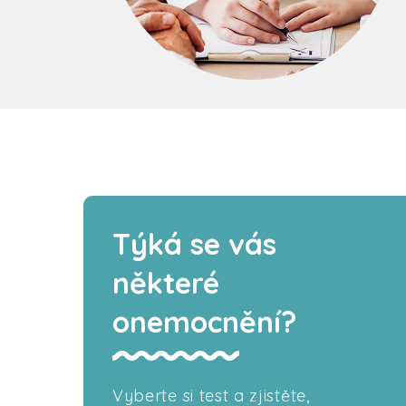
Týká se vás
některé
onemocnění?
Vyberte si test a zjistěte,