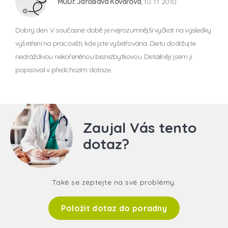
MUDr. Jaroslava Kovářová
, 10. 11. 2010
Dobrý den. V současné době je nejrozumnější vyčkat na výsledky
vyšetření na pracovišti, kde jste vyšetřována. Dietu dodržujte
nedráždivou nekořeněnou bezezbytkovou. Detailněji jsem ji
popisoval v předchozím dotaze.
Zaujal Vás tento
dotaz?
Také se zeptejte na své problémy.
Položit dotaz do poradny