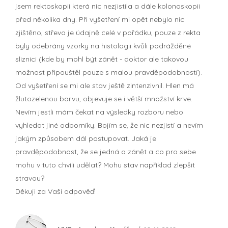
jsem rektoskopii která nic nezjistila a dále kolonoskopii
před několika dny. Při vyšetření mi opět nebylo nic
zjištěno, střevo je údajně celé v pořádku, pouze z rekta
byly odebrány vzorky na histologii kvůli podrážděné
sliznici (kde by mohl být zánět - doktor ale takovou
možnost připouštěl pouze s malou pravděpodobností).
Od vyšetření se mi ale stav ještě zintenzivnil. Hlen má
žlutozelenou barvu, objevuje se i větší množství krve.
Nevím jestli mám čekat na výsledky rozboru nebo
vyhledat jiné odborníky. Bojím se, že nic nezjistí a nevím
jakým způsobem dál postupovat. Jaká je
pravděpodobnost, že se jedná o zánět a co pro sebe
mohu v tuto chvíli udělat? Mohu stav například zlepšit
stravou?
Děkuji za Vaši odpověď!