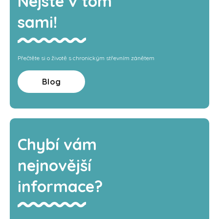
Nejste v tom
sami!
Přečtěte si o životě s chronickým střevním zánětem
Blog
Chybí vám
nejnovější
informace?