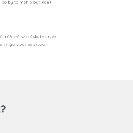
, co by to mohlo být, kde k
 může mít své ložisko i v tlustém
lem v týdnu po menstruaci.
z?