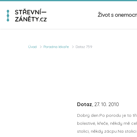
Život s onemoc
Úvod
Poradna lékaře
Dotaz 759
Dotaz
, 27. 10. 2010
Dobrý den.Po porodu je to tři
bolestivé, křeče, někdy mě ce
stolici, někdy zácpu.Na stoli