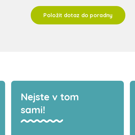
Položit dotaz do poradny
Nejste v tom
sami!