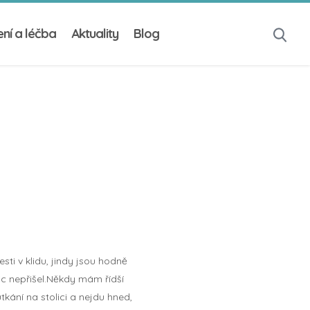
ní a léčba
Aktuality
Blog
ti v klidu, jindy jsou hodně
ic nepřišel.Někdy mám řídší
tkání na stolici a nejdu hned,