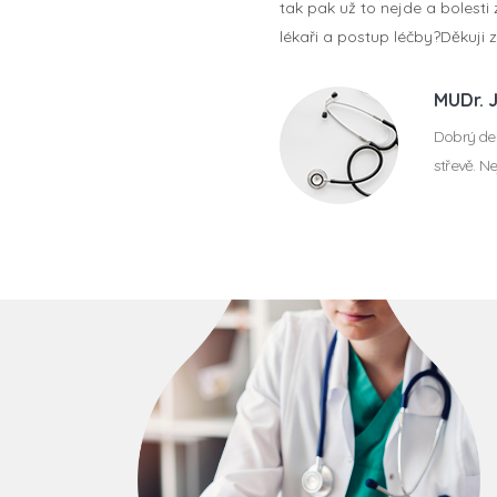
tak pak už to nejde a bolesti
lékaři a postup léčby?Děkuji
MUDr. 
Dobrý den
střevě. N