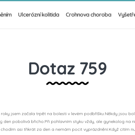
něním
Ulcerózní kolitida
Crohnova choroba
Vyšetře
Dotaz 759
 roky jsem začala trpět na bolesti v levém podbříšku.Někdy jsou boles
lý den pobolívá břicho.Při pohlavním styku vždy, ale gynekolog na n
ci chodím asi třikrát za den a nemám pocit vyprázdnění.Když cítím nu