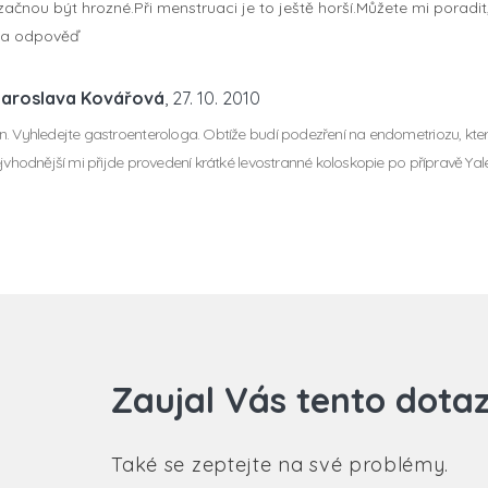
 začnou být hrozné.Při menstruaci je to ještě horší.Můžete mi poradit
 za odpověď
Jaroslava Kovářová
, 27. 10. 2010
. Vyhledejte gastroenterologa. Obtíže budí podezření na endometriozu, která
ejvhodnější mi přijde provedení krátké levostranné koloskopie po přípravě Ya
Zaujal Vás tento dota
Také se zeptejte na své problémy.