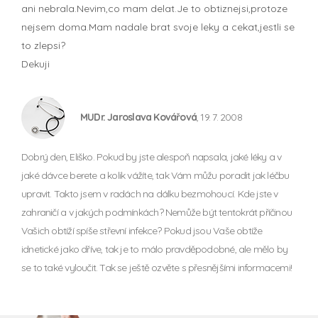
ani nebrala.Nevim,co mam delat.Je to obtiznejsi,protoze
nejsem doma.Mam nadale brat svoje leky a cekat,jestli se
to zlepsi?
Dekuji
MUDr. Jaroslava Kovářová
, 19. 7. 2008
Dobrý den, Eliško. Pokud by jste alespoň napsala, jaké léky a v
jaké dávce berete a kolik vážíte, tak Vám můžu poradit jak léčbu
upravit. Takto jsem v radách na dálku bezmohoucí. Kde jste v
zahraničí a v jakých podmínkách? Nemůže být tentokrát příčinou
Vašich obtíží spíše střevní infekce? Pokud jsou Vaše obtíže
idnetické jako dříve, tak je to málo pravděpodobné, ale mělo by
se to také vyloučit. Tak se ještě ozvěte s přesnějšími informacemi!