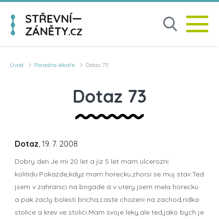
Úvod
Poradna lékaře
Dotaz 73
Dotaz 73
Dotaz
, 19. 7. 2008
Dobry den.Je mi 20 let a jiz 5 let mam ulcerozni
kolitidu.Pokazde,kdyz mam horecku,zhorsi se muj stav.Ted
jsem v zahranici na brigade a v utery jsem mela horecku
a pak zacly bolesti bricha,caste chozeni na zachod,ridka
stolice a krev ve stolici.Mam svoje leky,ale ted,jako bych je