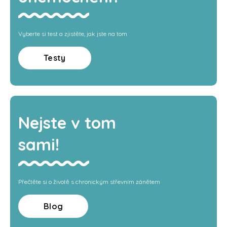
Vyberte si test a zjistěte, jak jste na tom
Testy
Nejste v tom
sami!
Přečtěte si o životě s chronickým střevním zánětem
Blog