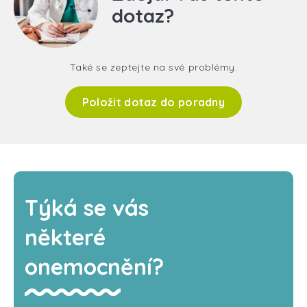
dotaz?
Také se zeptejte na své problémy.
Položit dotaz do poradny
Týká se vás
některé
onemocnění?