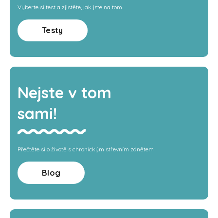
Vyberte si test a zjistěte, jak jste na tom
Testy
Nejste v tom
sami!
Přečtěte si o životě s chronickým střevním zánětem
Blog