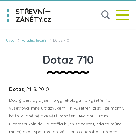
Úvod
Poradna lékaře
Dotaz 710
Dotaz 710
Dotaz
, 24. 8. 2010
Dobrý den, byla jsem u gynekologa na vyšetření a
vyšetřoval mně ultrazvukem. Při vyšetření zjistil, že mám v
břišní dutině nějaké větší množství tekutiny. Trpím
ulcerozni kolitidou a chtěla bych se zeptat, zda to můze
mit nějakou spojitost pravě s touto chorobou. Předem