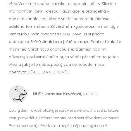
vřed.Vcelém rozsahu tračníku je normální nál ez.Sliznice
má normální cévní kresbu.Haustrace je pravidelná.V
análním kanále jsou klidné vnitřní hemeroidy.Biopsie
udělána termin.ileum Závěr.Známky ulcerosní enteritidy v
rámci Mb.Crohn diagnoza K508 Dovoluji si přidat
budesonid 3-0-0.Jinak beru ještě pentázu.Pani dr,říkala že
mám ted Chrohnovu chorobu s extraintestinálními
příznaky kloubními.Chtěla bych vědět přesně co to je ten
vřed a jak je to nebezpečný zda se nebude muset
operovat.DĚKUJI ZA ODPOVĚD
MUDr. Jaroslava Kovářová
, 6. 8. 2010
Dobrý den. Takové otázky je správné směřovat na svého lékaře,
který prováděl vyšetření. Samotný vřed není důvodem k operaci.
Pokud není velký několik cm a např. z něj navíc významně