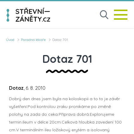
Úvod
Poradna lékaře
Dotaz 701
Dotaz 701
Dotaz
, 6. 8. 2010
Dobrý den dnes jsem byla na koloskopii a to to je závěr
vyšetření.Pod kontrolou zraku pronikáme po změně
polohy na zada do ceka.Příprava dobrá.Explorujeme
termin.ileum v délce 20cm.Celková hloubka zavedení 100
cm.V terminálním ileu ložiskový erytém a isolovaný