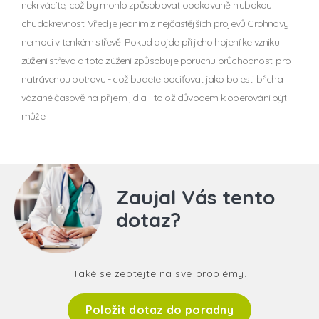
nekrvácíte, což by mohlo způsobovat opakovaně hlubokou
chudokrevnost. Vřed je jedním z nejčastějších projevů Crohnovy
nemoci v tenkém střevě. Pokud dojde při jeho hojení ke vzniku
zúžení střeva a toto zúžení způsobuje poruchu průchodnosti pro
natrávenou potravu - což budete pociťovat jako bolesti břicha
vázané časově na příjem jídla - to ož důvodem k operování být
může.
Zaujal Vás tento
dotaz?
Také se zeptejte na své problémy.
Položit dotaz do poradny