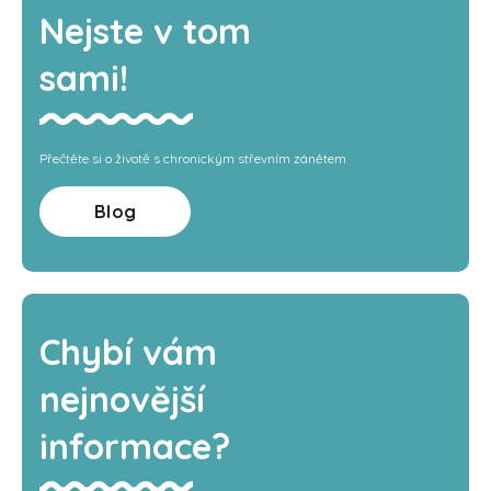
Nejste v tom
sami!
Přečtěte si o životě s chronickým střevním zánětem
Blog
Chybí vám
nejnovější
informace?