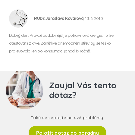
MUDr. Jaroslava Kovářová
, 13. 6. 2010
Dobrý den. Pravděpodobnější je potravinová alergie. Tu lze
otestovat i z krve. Zánětlivé onemocnění střev by se těžko
projevovalo jen po konsumaci jahod 1x ročně.
Zaujal Vás tento
dotaz?
Také se zeptejte na své problémy.
Položit dotaz do poradny