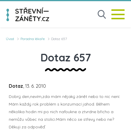
Úvod
Poradna lékaře
Dotaz 657
Dotaz 657
Dotaz
, 13. 6. 2010
Dobrý den,nevím,zda mám nějaký zánět nebo to nic není.
Mám každý rok problém s konzumací jahod. Během
několika hodin mi po nich nafoukne a ztvrdne břicho a
nemůžu vůbec na stolici.Mám něco se střevy nebo ne?
Děkuji za odpověď.