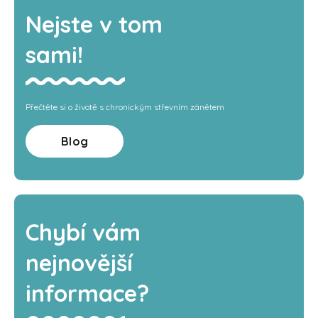
Nejste v tom
sami!
Přečtěte si o životě s chronickým střevním zánětem
Blog
Chybí vám
nejnovější
informace?