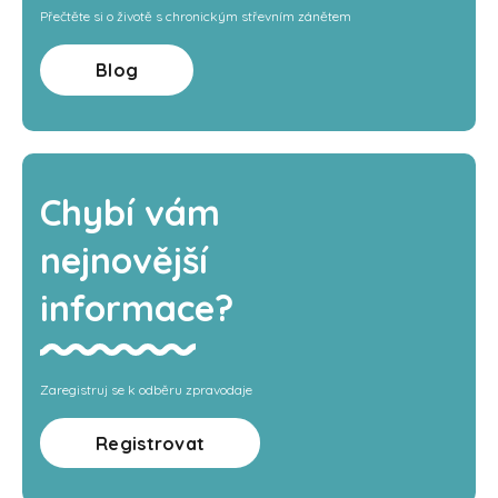
Přečtěte si o životě s chronickým střevním zánětem
Blog
Chybí vám
nejnovější
informace?
Zaregistruj se k odběru zpravodaje
Registrovat