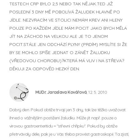
TESTECH CRP BYLO 2,5 NEBO TAK NĚJAK.TED JIŽ
POSLEDNÍ 3 DNY MĚ POBOLÍVÁ ŽALUDEK HLAVNĚ PO
JÍDLE. NEZVRACÍM VE STOLICI NEMÁM KREV ANI HLENY
POUZE PO KAŽDÉM JÍDLE MÁM POCIT JAKO BYCH MĚLA
JÍT NA ZÁCHOD NA VELKOU ALE JE TO JENOM
POCIT.STÁLE JEN ODCHÁZÍ PLYNY (PRDÍM) MYSLÍTE SI ŽE
BY SE MOHLO SPÍŠE JEDNAT O ZÁNĚT ŽALUDKU
(VŘEDOVOU CHOROBU)?KTERÁ MÁ VLIV I NA STŘEVA?
DĚKUJI ZA ODPOVĚD HEZKÝ DEN.
MUDr. Jaroslava Kovářová
, 12. 5. 2010
Dobrý den. Pokud obtíže trvají jen 3 dny, tak lze těžko uvažovat
ihned o vážnějším postižení žaludku. Může jít např. pouze o
virovou gastroenteritidu = "střevní chřipku". Pokud by obtíže
přetrvávaly déle, pak je u Vás třeba provést gastroskopii. Ta zjistí,