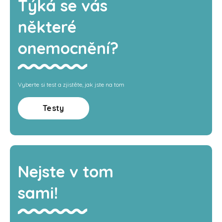
Týká se vás
některé
onemocnění?
Vyberte si test a zjistěte, jak jste na tom
Testy
Nejste v tom
sami!