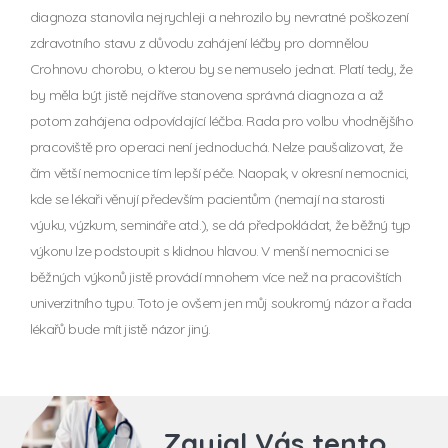
diagnoza stanovila nejrychleji a nehrozilo by nevratné poškození
zdravotního stavu z důvodu zahájení léčby pro domnělou
Crohnovu chorobu, o kterou by se nemuselo jednat. Platí tedy, že
by měla být jistě nejdříve stanovena správná diagnoza a až
potom zahájena odpovídající léčba. Rada pro volbu vhodnějšího
pracoviště pro operaci není jednoduchá. Nelze paušalizovat, že
čím větší nemocnice tím lepší péče. Naopak, v okresní nemocnici,
kde se lékaři věnují především pacientům (nemají na starosti
výuku, výzkum, semináře atd.), se dá předpokládat, že běžný typ
výkonu lze podstoupit s klidnou hlavou. V menší nemocnici se
běžných výkonů jistě provádí mnohem více než na pracovištích
univerzitního typu. Toto je ovšem jen můj soukromý názor a řada
lékařů bude mít jistě názor jiný.
Zaujal Vás tento