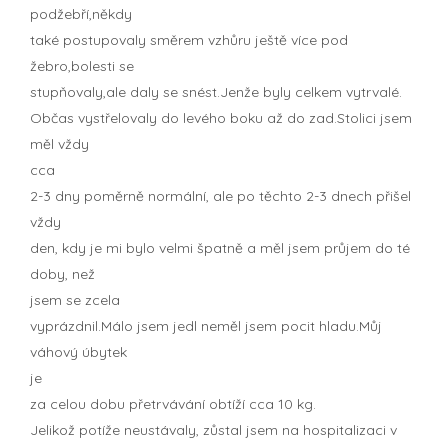
podžebří,někdy
také postupovaly směrem vzhůru ještě více pod
žebro,bolesti se
stupňovaly,ale daly se snést.Jenže byly celkem vytrvalé.
Občas vystřelovaly do levého boku až do zad.Stolici jsem
měl vždy
cca
2-3 dny poměrně normální, ale po těchto 2-3 dnech přišel
vždy
den, kdy je mi bylo velmi špatně a měl jsem průjem do té
doby, než
jsem se zcela
vyprázdnil.Málo jsem jedl neměl jsem pocit hladu.Můj
váhový úbytek
je
za celou dobu přetrvávání obtíží cca 10 kg.
Jelikož potíže neustávaly, zůstal jsem na hospitalizaci v