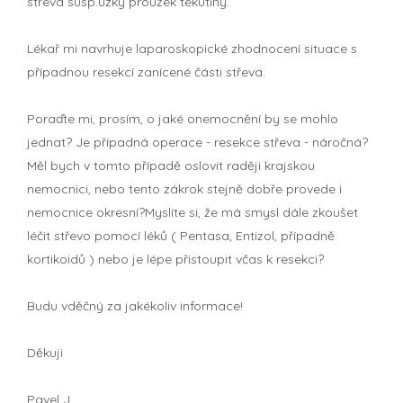
střeva susp.úzký proužek tekutiny.
Lékař mi navrhuje laparoskopické zhodnocení situace s
případnou resekcí zanícené části střeva.
Poraďte mi, prosím, o jaké onemocnění by se mohlo
jednat? Je případná operace - resekce střeva - náročná?
Měl bych v tomto případě oslovit raději krajskou
nemocnici, nebo tento zákrok stejně dobře provede i
nemocnice okresní?Myslíte si, že má smysl dále zkoušet
léčit střevo pomocí léků ( Pentasa, Entizol, případně
kortikoidů ) nebo je lépe přistoupit včas k resekci?
Budu vděčný za jakékoliv informace!
Děkuji
Pavel J.