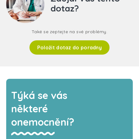
dotaz?
Také se zeptejte na své problémy.
Položit dotaz do poradny
Týká se vás
některé
onemocnění?