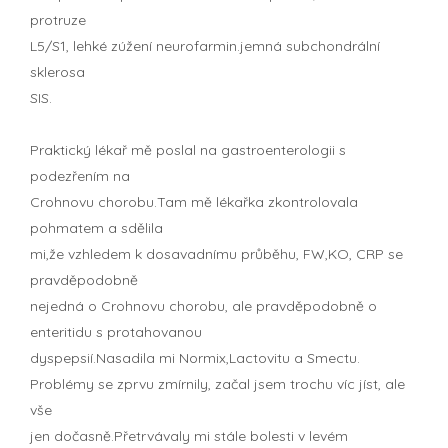
protruze
L5/S1, lehké zúžení neurofarmin.jemná subchondrální
sklerosa
SIS.
Praktický lékař mě poslal na gastroenterologii s
podezřením na
Crohnovu chorobu.Tam mě lékařka zkontrolovala
pohmatem a sdělila
mi,že vzhledem k dosavadnímu průběhu, FW,KO, CRP se
pravděpodobně
nejedná o Crohnovu chorobu, ale pravděpodobně o
enteritidu s protahovanou
dyspepsií.Nasadila mi Normix,Lactovitu a Smectu.
Problémy se zprvu zmírnily, začal jsem trochu víc jíst, ale
vše
jen dočasně.Přetrvávaly mi stále bolesti v levém