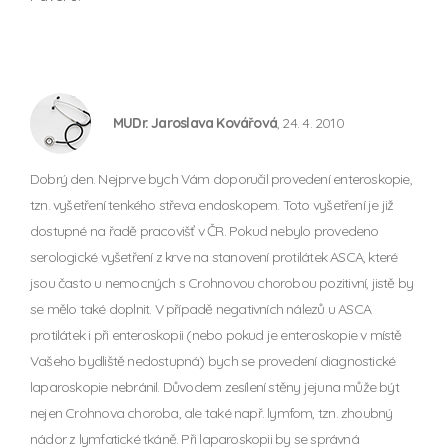
MUDr. Jaroslava Kovářová
, 24. 4. 2010
Dobrý den. Nejprve bych Vám doporučil provedení enteroskopie,
tzn. vyšetření tenkého střeva endoskopem. Toto vyšetření je již
dostupné na řadě pracovišť v ČR. Pokud nebylo provedeno
serologické vyšetření z krve na stanovení protilátek ASCA, které
jsou často u nemocných s Crohnovou chorobou pozitivní, jistě by
se mělo také doplnit. V případě negativních nálezů u ASCA
protilátek i při enteroskopii (nebo pokud je enteroskopie v místě
Vašeho bydliště nedostupná) bych se provedení diagnostické
laparoskopie nebránil. Důvodem zesílení stěny jejuna může být
nejen Crohnova choroba, ale také např. lymfom, tzn. zhoubný
nádor z lymfatické tkáně. Při laparoskopii by se správná