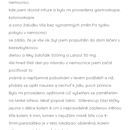
nemocnici,
kde jsem dostal infuze a bylo mi provedena gastroskopie,
kolonoskopie
a sono žaludku.Vše bez významných změn.Po týdnu
pobytu v nemocnici
se zdálo, že je vše ok, byl jsem propuštěn do dom.léčení s
bezezbytkovou
dietou a léky Salofalk 500mg a Lanzul 30 mg.
Ale hned třetí den po návratu z nemocnice jsem začal
pociťovat to
známé a nepříjemné pobolívání v levém podžebří a níž,
přidala se opět nauzea a nechuť k jídlu, pocit zimnice.
Bylo mi provedeno opětovné UZ vyšetření se zaměřením
na tenké střevo, lékař popsal takto : Diferencuji část kličky
jejuna v délce kolem 8 cm s nepravidelně zasílenou stěnou
šíře kolem 4 mm, lumen v nejužším místě šíře cca 4-
5mm,peristaltika je v této lokalizaci obleněná, kolem