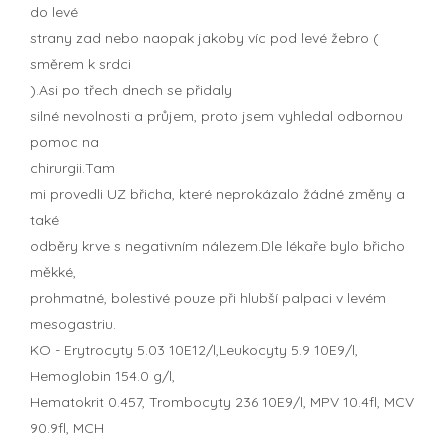
do levé
strany zad nebo naopak jakoby víc pod levé žebro (
směrem k srdci
).Asi po třech dnech se přidaly
silné nevolnosti a průjem, proto jsem vyhledal odbornou
pomoc na
chirurgii.Tam
mi provedli UZ břicha, které neprokázalo žádné změny a
také
odběry krve s negativním nálezem.Dle lékaře bylo břicho
měkké,
prohmatné, bolestivé pouze při hlubší palpaci v levém
mesogastriu.
KO - Erytrocyty 5.03 10E12/l,Leukocyty 5.9 10E9/l,
Hemoglobin 154.0 g/l,
Hematokrit 0.457, Trombocyty 236 10E9/l, MPV 10.4fl, MCV
90.9fl, MCH