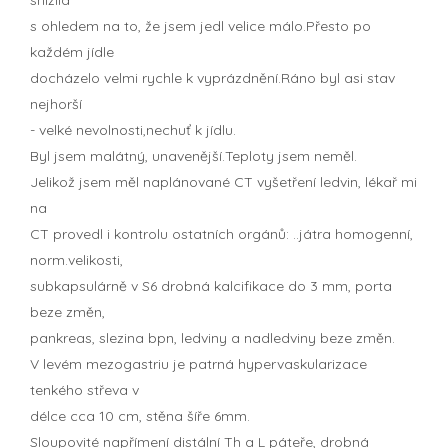
s ohledem na to, že jsem jedl velice málo.Přesto po
každém jídle
docházelo velmi rychle k vyprázdnění.Ráno byl asi stav
nejhorší
- velké nevolnosti,nechuť k jídlu.
Byl jsem malátný, unavenější.Teploty jsem neměl.
Jelikož jsem měl naplánované CT vyšetření ledvin, lékař mi
na
CT provedl i kontrolu ostatních orgánů: ..játra homogenní,
norm.velikosti,
subkapsulárně v S6 drobná kalcifikace do 3 mm, porta
beze změn,
pankreas, slezina bpn, ledviny a nadledviny beze změn.
V levém mezogastriu je patrná hypervaskularizace
tenkého střeva v
délce cca 10 cm, stěna šíře 6mm.
Sloupovité napřímení distální Th a L páteře, drobná