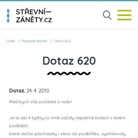
Úvod
Poradna lékaře
Dotaz 620
Dotaz 620
Dotaz
, 24. 4. 2010
Rád bych Vás požádal o radu!
Je to asi 4 týdny,co mně začaly nepatrné bolesti v levém
podžebří,
které občas přecházely i vlevo do podbřišku, vystřelovaly