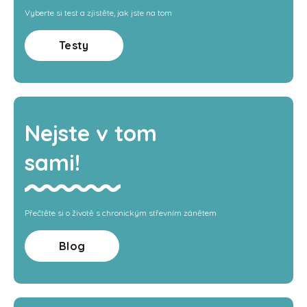
Vyberte si test a zjistěte, jak jste na tom
Testy
Nejste v tom
sami!
Přečtěte si o životě s chronickým střevním zánětem
Blog