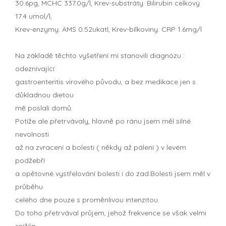
30.6pg, MCHC 337.0g/l, Krev-substráty: Bilirubin celkový
17.4 umol/l,
Krev-enzymy: AMS 0.52ukatl, Krev-bílkoviny: CRP 1.6mg/l
Na základě těchto vyšetření mi stanovili diagnózu :
odeznívající
gastroenteritis virového původu, a bez medikace jen s
důkladnou dietou
mě poslali domů.
Potíže ale přetrvávaly, hlavně po ránu jsem měl silné
nevolnosti
až na zvracení a bolesti ( někdy až pálení ) v levém
podžebří
a opětovné vystřelování bolesti i do zad.Bolesti jsem měl v
průběhu
celého dne pouze s proměnlivou intenzitou.
Do toho přetrvával průjem, jehož frekvence se však velmi
snížila