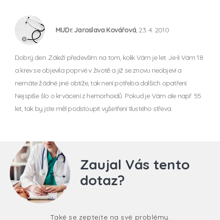
MUDr. Jaroslava Kovářová
, 23. 4. 2010
Dobrý den. Záleží především na tom, kolik Vám je let. Je-li Vám 18
a krev se objevila poprvé v životě a již se znovu neobjeví a
nemáte žádné jiné obtíže, tak není potřeba dalších opatření.
Nejspíše šlo o krvácení z hemorhoidů. Pokud je Vám ale např. 55
let, tak by jste měl podstoupit vyšetření tlustého střeva.
Zaujal Vás tento
dotaz?
Také se zeptejte na své problémy.