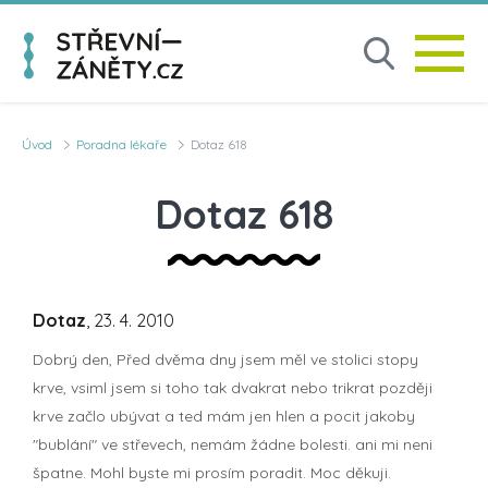
Úvod
Poradna lékaře
Dotaz 618
Dotaz 618
Dotaz
, 23. 4. 2010
Dobrý den, Před dvěma dny jsem měl ve stolici stopy
krve, vsiml jsem si toho tak dvakrat nebo trikrat později
krve začlo ubývat a ted mám jen hlen a pocit jakoby
"bublání" ve střevech, nemám žádne bolesti. ani mi neni
špatne. Mohl byste mi prosím poradit. Moc děkuji.