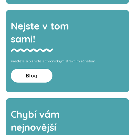
Nejste v tom
sami!
Přečtěte si o životě s chronickým střevním zánětem
Blog
Chybí vám
nejnovější