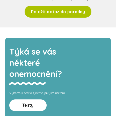
Položit dotaz do poradny
Týká se vás
některé
onemocnění?
Vyberte si test a zjistěte, jak jste na tom
Testy