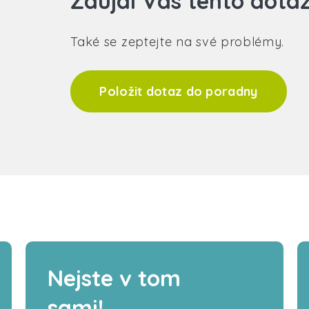
Zaujal Vás tento dota
Také se zeptejte na své problémy.
Položit dotaz do poradny
Nejste v tom
sami!