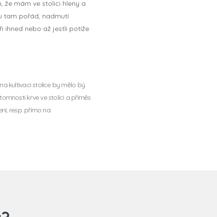
 že mám ve stolici hleny a
sou tam pořád, nadmutí
i ihned nebo až jestli potíže
a kultivaci stolice by mělo bý
omnosti krve ve stolici a příměs
ní, resp. přímo na