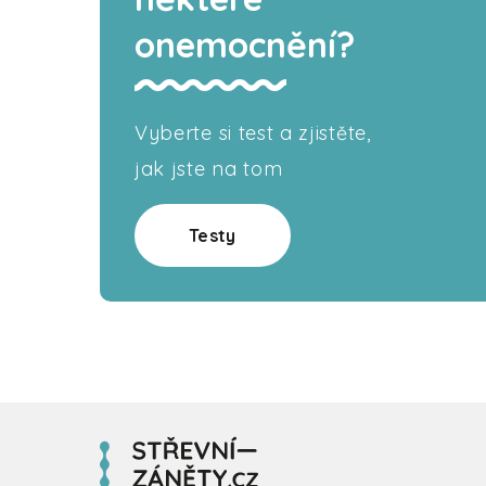
onemocnění?
Vyberte si test a zjistěte,
jak jste na tom
Testy