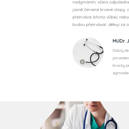
nadýmáním, včera odpoledne j
jasně červené krvavé stopy. d
přetrvává, břicho vůbec nebolí
budou přetrvávat. děkuji za 
MUDr. 
Dobrý den
provedeno
krve by p
sigmoideo