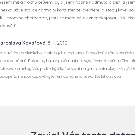
sem měla trochu průjem, byla jsem hodně nadmutá a zjistila jsem,
neska už je stolice normální konzistence, ale hleny a stopy krve j
. Jenom se chci zeptat, jestli se mám nějak znepokojovat, jít k lékař
odpověď.
Jaroslava Kovářová
, 8. 4. 2010
. Návštěvu praktického lékaře bych neodkládal. Provedení výtěru konečníku n
 každopádně. Pokud by byla vyloučena tímto vyšetřením infekční příčina přít
řetrvávala, měl by Vás praktický lékař odeslat na gastroenterologické vyšetře
skopii, tzn. endoskopické vyšetření konečného úseku tlustého střeva.