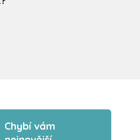
z?
Chybí vám
nejnovější