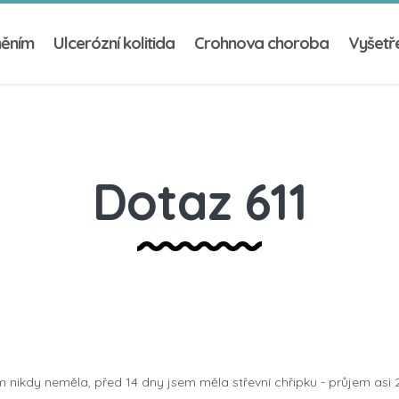
něním
Ulcerózní kolitida
Crohnova choroba
Vyšetře
Dotaz 611
jsem nikdy neměla, před 14 dny jsem měla střevní chřipku - průjem as