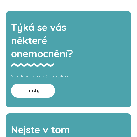
Týká se vás
některé
onemocnění?
Vyberte si test a zjistěte, jak jste na tom
Testy
Nejste v tom