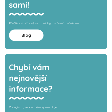
sami!
Přečtěte si o životě s chronickým střevním zánětem
Blog
Chybí vám
nejnovější
informace?
Zaregistruj se k odběru zpravodaje