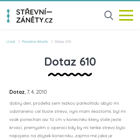
Úvod
Poradna lékaře
Dotaz 610
Dotaz 610
Dotaz
, 7. 4. 2010
dobry den, prodella sem tezkou pankolitidu abylo mi
odstraneno cel tluste strevo, nyni mam ileostomii, byl mi
vsak ponechan asi 10 cm v konecniku ktery stale jeste
krvaci, premyslim o operaci kdy by mi tenke strevo bylo
napojeno na zbytek konecniku, zajima me jaka je