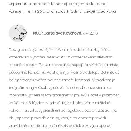
uspesnost operace zda se nejedna jen o docasne
vyreseni, je mi 26 a chci zalozit rodinu, dekuji tobolkova
MUDr. Jaroslava Kovářová
, 7. 4. 2010
Dobrý den. Nejvhodnějším řešením je odstranění zbylé části
konečníku a vytvoření rezervováru z konce tenkého střeva tzv.
ileoanální pouch. Tento rezervoár se napojí na svěrače na místo
původního konečníku. Po zhojení je možné v odstupu 2-3 měsíců
od operace/vytvoření pouche zanořit ileostomii. Výsledkem je
tedy přirozený způsob vylučování stolice, absence stomie a
možnost vysazení všech protizánětlivých léků. Počet vyprázdnění
kolísá mezi 5-10/den. Nejde však již o bolestivé neudržitelné
nutkání na stolici, vyprázdnění lze regulovat, oddálit. Zásadní je,
aby operaci prováděl chirurg, který tuto operaci provádí
pravidelně, rutinně, alespoň několik desítek takových operací