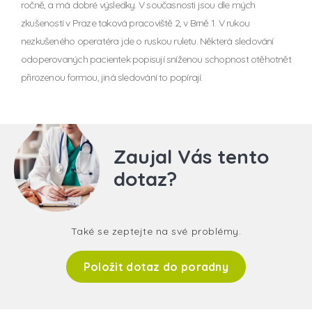
ročně, a má dobré výsledky. V současnosti jsou dle mých
zkušeností v Praze taková pracoviště 2, v Brně 1. V rukou
nezkušeného operatéra jde o ruskou ruletu. Některá sledování
odoperovaných pacientek popisují sníženou schopnost otěhotnět
přirozenou formou, jiná sledování to popírají.
Zaujal Vás tento
dotaz?
Také se zeptejte na své problémy.
Položit dotaz do poradny