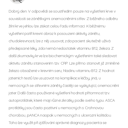
Dobrý den. V odpovědi se soustředím pouze na vyšetření krve v
souvislosti se zánětlivými onemocněními střev. Z běžného odběru
žilní krve jehlou lze získat celou řadu informací. K běžnému
vyšetření patří krevní obraz k posouzení aktivity zánětu,
chudokrevnosti, lze z něj usuovat, zda pacient skutečně užívá
předepsané léky, zda nemá nedostatek vitaminu B12, železa. Z
další zkumavky krve lze biochemickým vyšetřením také sledovat
aktivitu zánětu stanovením tzv. CRP. Lze přímo stanovit již zmíněné
železo obsažené v krevním seru, hladinu vitaminu B12. Z hodnot
jaterních testů lze usuzovat na komplikace léčby, jiná, u
nemocných se střevními záněty častěji se vyskytující, onemocnění
jater. Další často používané vyšetření hodnotí přítomnost tzv.
autoprotilátek, které mají různé zkratky podle svého typu. ASCA
protilátky jsou často pozitivní u nemocných s Crohnovou
chorobou, pANCA naopak u nemocných s ulcerozní kolitidou.
Toho lze využít při zjišťování správné diagnozy pacienta se