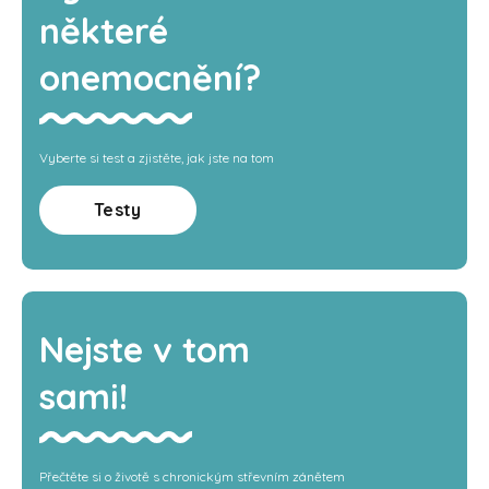
některé
onemocnění?
Vyberte si test a zjistěte, jak jste na tom
Testy
Nejste v tom
sami!
Přečtěte si o životě s chronickým střevním zánětem