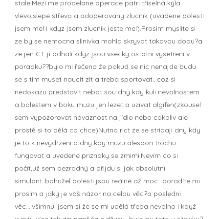
stale.Mezi me prodelane operace patri tříselná kýla
vlevo,slepé střevo a odoperovany zlucnik (uvadene bolesti
jsem mel i kdyz jsem zlucnik jeste mel).Prosim myslite si
ze by se nemocna slinivka mohla skryvat takovou dobu?a
ze jen CT ji odhali kdyz jsou vsecky ostatni vysetreni v
poradku??bylo mi řečeno že pokud se nic nenajde budu
se s tim muset naucit zit a treba sportovat...coz si
nedokazu predstavit nebot sou dny kdy kuli nevolnostem
a bolestem v boku muzu jen lezet a uzivat algifen(zkousel
sem vypozorovat návaznost na jídlo nebo cokoliv ale
prostě si to dělá co chce)Nutno rict ze se stridaji dny kdy
je to k nevydrzeni a dny kdy muzu alespon trochu
fungovat a uvedene priznaky se zmirni.Nevím co si
počít,už sem bezradný a přijdu si jak absolutní
simulant..bohužel bolesti jsou reálné až moc...poradíte mi
prosím a jaký je váš názor na celou věc?a poslední
věc....všimnul jsem si že se mi udělá třeba nevolno i když
vypiju více tekutin např,čaje,džusu...bylo by toto u slinivky?