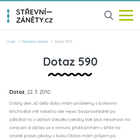
Úvod
Poradna lékaře
Dotaz 590
Dotaz 590
Dotaz
, 22. 3. 2010
Dobrý den.Již delší dobu mám problémy s bolestmi
břicha.Bolí mě nalačno ale nejvíc bezprostředně po
jídle.Bolí to v oblasti žaludku-jakoby tlak plus nevolnost na
zvracení a občas se k tomuto přidá píchání v břiše na
straně pravé jakoby v boku.Občas mám průjem po