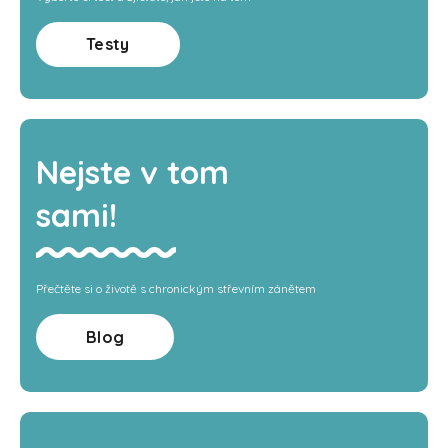
Testy
Nejste v tom
sami!
Přečtěte si o životě s chronickým střevním zánětem
Blog