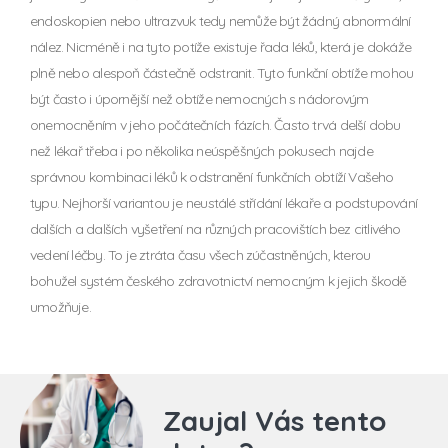
endoskopien nebo ultrazvuk tedy nemůže být žádný abnormální
nález. Nicméně i na tyto potíže existuje řada léků, která je dokáže
plně nebo alespoň částečně odstranit. Tyto funkční obtíže mohou
být často i úpornější než obtíže nemocných s nádorovým
onemocněním v jeho počátečních fázích. Často trvá delší dobu
než lékař třeba i po několika neúspěšných pokusech najde
správnou kombinaci léků k odstranění funkčních obtíží Vašeho
typu. Nejhorší variantou je neustálé střídání lékaře a podstupování
dalších a dalších vyšetření na různých pracovištích bez citlivého
vedení léčby. To je ztráta času všech zúčastněných, kterou
bohužel systém českého zdravotnictví nemocným k jejich škodě
umožňuje.
Zaujal Vás tento