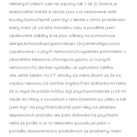
některých jídlech (ale ne urputny tak 1 až 2).Stolice je
lesklá,světle hnědá a občas jsou v ní nestrávené vetší
kousky.Samozřejmě jsem byl u lékaře s tímto problémem
který mám již od léta minulého roku a prodělal jsem
opakované odběry krve plus odbery na potravinove
alergie,kolonoskopii,gastroskopii (2x),enteroklýzu,sono
(opakovane i v jinych nemocnicich,vysetreni pohmatem u
obvodniho lekare,na chirurgii,na gastru (v ruznych
nemocnicich) ale bez vysledku.Je vyloučeno takřka
vše.Ještě čekám na CT slinivky za měsíc.Bojím se že mi
najdou rakovinu na tomhle orgánu.Pani doktorka mi řekla
že si myslí že potíže můžou být psychosomatické (což mi
nejde do hlavy v souvislosti s temi bolestmi po jidle) a tak
jsem byl i na psychiatrii,dostal jsem léky na uklidneni
depresivnich priznaku ale pani doktorka na psychiatrii
rekla ze podle ni je to telesneho puvodu,ze jsem v
poradku dusevne.Nutno podotknout ze problemy mam