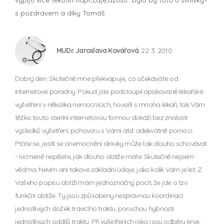
s pozdravem a díky Tomáš
MUDr. Jaroslava Kovářová
, 22. 3. 2010
Dobrý den. Skutečně mne překvapuje, co očekáváte od
internetové poradny. Pokud jste podstoupil opakovaně lékařské
vyšetření v několika nemocnících, hovořil s mnoha lékaři, tak Vám
těžko touto sterilní internetovou formou dokáži bez znalostí
výsledků vyšetření, pohovoru s Vámi atd. adekvátně pomoci.
Ptáte se, jestli se onemocnění slinivky může tak dlouho schovávat
- nicméně nepíšete, jak dlouho obtíže máte. Skutečně nejsem
vědma. Nevím ani takové základní údaje, jako kolik Vám je let. Z
Vašeho popisu obtíží mám jednoznačný pocit, že jde o tzv.
funkční obtíže. Ty jsou způsobeny nesprávnou koordinací
jednotlivých složek trávicího traktu, poruchou hybnosti
jednotlivých oddílů traktu. Při vyšetřeních jako jsou odběry krve,