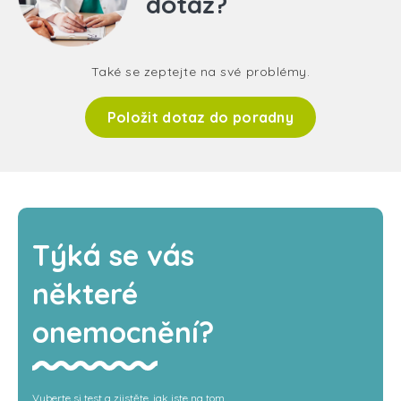
dotaz?
Také se zeptejte na své problémy.
Položit dotaz do poradny
Týká se vás
některé
onemocnění?
Vyberte si test a zjistěte, jak jste na tom