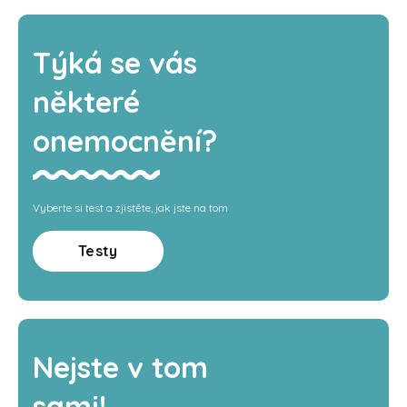
Týká se vás
některé
onemocnění?
Vyberte si test a zjistěte, jak jste na tom
Testy
Nejste v tom
sami!