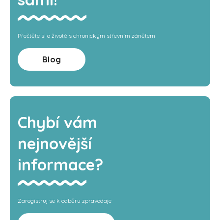
Přečtěte si o životě s chronickým střevním zánětem
Blog
Chybí vám
nejnovější
informace?
Zaregistruj se k odběru zpravodaje