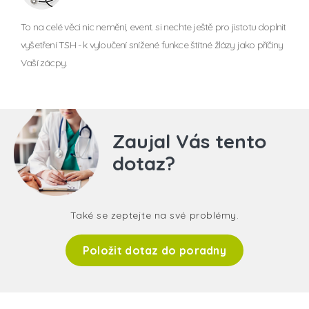
To na celé věci nic nemění, event. si nechte ještě pro jistotu doplnit
vyšetření TSH - k vyloučení snížené funkce štítné žlázy jako příčiny
Vaší zácpy.
Zaujal Vás tento
dotaz?
Také se zeptejte na své problémy.
Položit dotaz do poradny