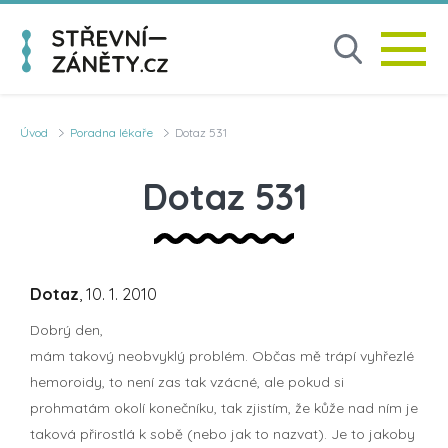
Úvod
Poradna lékaře
Dotaz 531
Dotaz 531
Dotaz
, 10. 1. 2010
Dobrý den,
mám takový neobvyklý problém. Občas mě trápí vyhřezlé
hemoroidy, to není zas tak vzácné, ale pokud si
prohmatám okolí konečníku, tak zjistím, že kůže nad ním je
taková přirostlá k sobě (nebo jak to nazvat). Je to jakoby