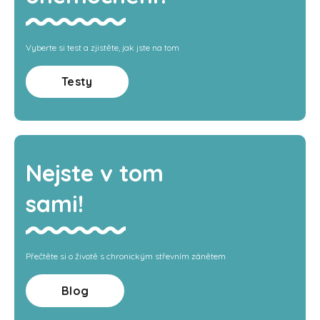
Vyberte si test a zjistěte, jak jste na tom
Testy
Nejste v tom
sami!
Přečtěte si o životě s chronickým střevním zánětem
Blog