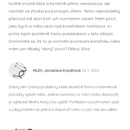
hodně srostlá kůže a konečník přímo nenavazuje, ale
nachází se zhruba pod pravým úhlem. Tento nepravidelný
přechod mě dost bolí i při normálním sezení. Mám pocit,
jako bych si měla okolí nad konečníkem natrhnout. A i
proto trpím poměrně často prasklinkami v této oblasti.
Domníváte se, že to je normální postavení konečníku nebo
mám jen nějaký "divný" pocit? Děkuji Silva
MUDr. Jaroslava Kovářová
, 10. 1. 2010
Dobrý den. Existují problémy, které skutečně formou internetové
poradny vyřešit nelze. Jediné rozumné, co Vám mohu doporučit,
je vyhledat lékaře, který Vás vyšetří. Pohledem a pohmatem zjistí
o jaký problém se jedná a doporučí Vám, co pro Vás lze udělat.