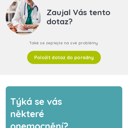
Zaujal Vás tento
dotaz?
Také se zeptejte na své problémy.
Položit dotaz do poradny
Týká se vás
některé
onemocnění?