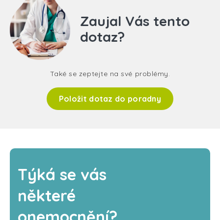
Zaujal Vás tento
dotaz?
Také se zeptejte na své problémy.
Položit dotaz do poradny
Týká se vás
některé
onemocnění?