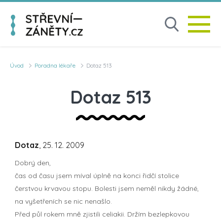
Úvod
Poradna lékaře
Dotaz 513
Dotaz 513
Dotaz
, 25. 12. 2009
Dobrý den,
čas od času jsem míval úplně na konci řidčí stolice
čerstvou krvavou stopu. Bolesti jsem neměl nikdy žádné,
na vyšetřeních se nic nenašlo.
Před půl rokem mně zjistili celiakii. Držím bezlepkovou