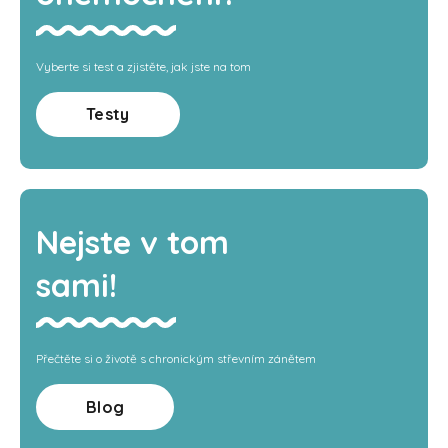
Vyberte si test a zjistěte, jak jste na tom
Testy
Nejste v tom
sami!
Přečtěte si o životě s chronickým střevním zánětem
Blog