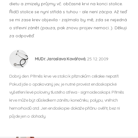
dietu a zmizely průjmy vč. občasné krvi na konci stolice.
Řidčí stolice se nyní střídá s tuhou - ale není zácpa. Až teď
se mi zase krev objevila - zajímalo by mě, zda se nejedná
o střevní zánět (pauza, pak znovu projev nemoci..). Děkuji
za odpověď.
MUDr. Jaroslava Kovářová
, 25. 12. 2009
Dobrý den. Příměs krve ve stolici k příznakům céliakie nepatří.
Pokud jde o opakovaný jev, je nutné provést endoskopické
vyšetření levé poloviny tlustého střeva - sigmoideoskopii. Příměs
krve může být důsledkem zánětu konečníku, polypu, vniřních
hemorhoidů atd. Jen endoskopie dokáže příčinu ověřit, bez ní
půjde jen o dohady.