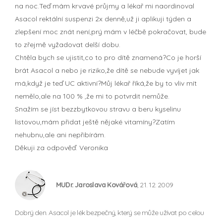
na noc.Teď mám krvavé průjmy a lékař mi naordinoval
Asacol rektální suspenzi 2x denně,už ji aplikuji týden a
zlepšení moc znát není,prý mám v léčbě pokračovat, bude
to zřejmě vyžadovat delší dobu.
Chtěla bych se ujistit,co to pro dítě znamená?Co je horší
brát Asacol a nebo je riziko,že dítě se nebude vyvíjet jak
má,když je teď UC aktivní?Můj lékař říká,že by to vliv mít
nemělo,ale na 100 % ,že mi to potvrdit nemůže.
Snažím se jíst bezzbytkovou stravu a beru kyselinu
listovou,mám přidat ještě nějaké vitamíny?Zatím
nehubnu,ale ani nepřibírám.
Děkuji za odpověď. Veronika
MUDr. Jaroslava Kovářová
, 21. 12. 2009
Dobrý den. Asacol je lék bezpečný, který se může užívat po celou