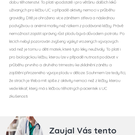
dobu těhotenství. To platí vpodstatě i pro většinu dalších léků
užívaných pro léčbu UC v případě aktivity nemoci v průběhu
gravidity. Dítě je ohroženo více zánětem střeva a následnou
podvýživou a anémií matky než rizikem z podávané léčby. Právě
nemožnost zajistit správný růst plodu bývá důvodem potratu. Po
lécích nebyl pozorován zvýšený výskyt vrozených vývojových
vad než je tomu u dětí matek, které tyto léky neužívaly. To platí i
pro biologickou léčbu, kterou lze v případě nutnosti podávat v
průběhu prvního a druhého trimestru ke zklidnění zánětu a
zajištění přirozeného vývoje plodu v děloze. Souhrnem lze tedy říci,
že strach je třeba mít spíše z aktivity nemoci než z léčby, kterou
vede lékař, který má s léčbou těhotných pacientek s UC
zkušenosti.
Zaujal Vás tento