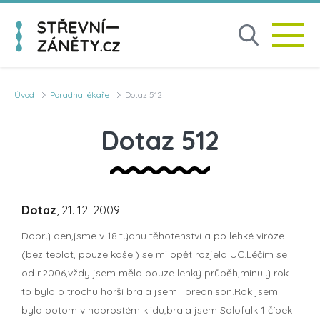
Úvod
Poradna lékaře
Dotaz 512
Dotaz 512
Dotaz
, 21. 12. 2009
Dobrý den,jsme v 18.týdnu těhotenství a po lehké viróze
(bez teplot, pouze kašel) se mi opět rozjela UC.Léčím se
od r.2006,vždy jsem měla pouze lehký průběh,minulý rok
to bylo o trochu horší brala jsem i prednison.Rok jsem
byla potom v naprostém klidu,brala jsem Salofalk 1 čípek