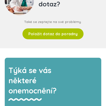
dotaz?
Také se zeptejte na své problémy.
Položit dotaz do poradny
Týká se vás
některé
onemocnění?