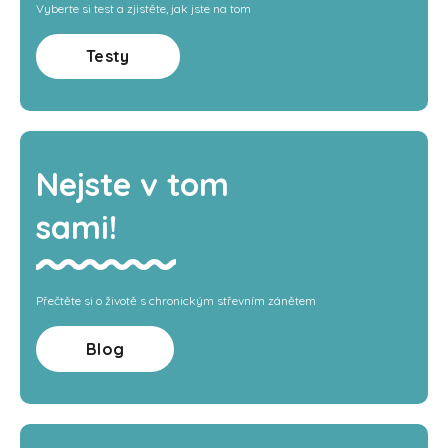
Vyberte si test a zjistěte, jak jste na tom
Testy
Nejste v tom
sami!
Přečtěte si o životě s chronickým střevním zánětem
Blog