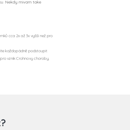
dku. Nekdy mivam take
omků cca 2x až 3x vyšší než pro
musíte každopádně podstoupit
ko pro vznik Crohnovy choroby,
z?