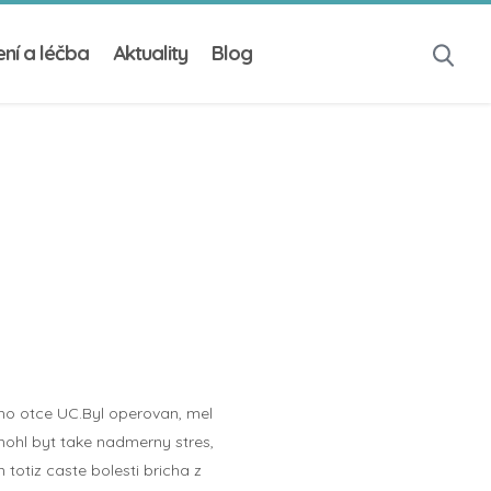
ní a léčba
Aktuality
Blog
eho otce UC.Byl operovan, mel
mohl byt take nadmerny stres,
 totiz caste bolesti bricha z