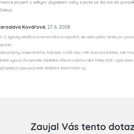
i mesice prujem s velkym ubytekem vahy a pote se da vse do pora
Dekuji
Jaroslava Kovářová
, 27. 6. 2008
. O typicky dědičné onemocnění se nejedná, ale riziko jejího vzniku je u pot
opulaci.
máte průjmy, bolesti břicha, hubnete a Váš otec měl ulcerozní kolitidu, tak 
 které vyloučí, že nemáte zánětlivé střevní onemocnění. Máte totiž i vyšší rizi
nejčastěji projevuje právě obtížemi, které máte Vy.
Zaujal Vás tento dota