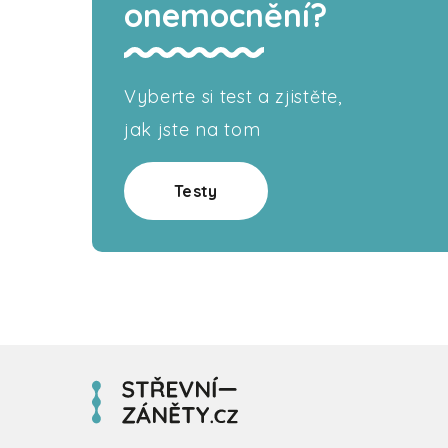
onemocnění?
Vyberte si test a zjistěte,
jak jste na tom
Testy