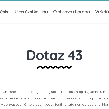
něním
Ulcerózní kolitida
Crohnova choroba
Vyšetře
Dotaz 43
t smesne, ale chtela bych mit jistotu. Prd rokem byla zjistena u m
vse konecne dava do poradku. Lekari mu rekli ze jednou z pricin by 
 vice zvysoval. Chtela bych vedet, jestli je tato nemoc dedicna. Mam