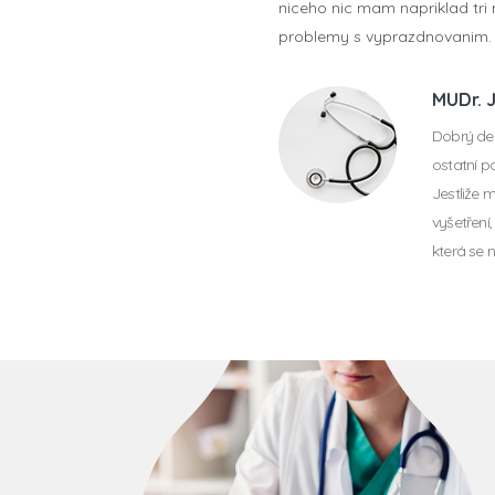
niceho nic mam napriklad tr
problemy s vyprazdnovanim. 
MUDr. 
Dobrý den
ostatní p
Jestliže 
vyšetření,
která se 