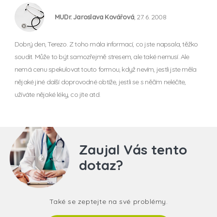
MUDr. Jaroslava Kovářová
, 27. 6. 2008
Dobrý den, Terezo. Z toho mála informací, co jste napsala, těžko
soudit. Může to být samozřejmě stresem, ale také nemusí. Ale
nemá cenu spekulovat touto formou, když nevím, jestli jste měla
nějaké jiné další doprovodné obtíže, jestli se s něčím neléčíte,
užíváte nějaké léky, co jíte atd.
Zaujal Vás tento
dotaz?
Také se zeptejte na své problémy.