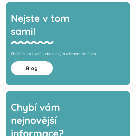
Nejste v tom
sami!
Přečtěte si o životě s chronickým střevním zánětem
Blog
Chybí vám
nejnovější
informace?