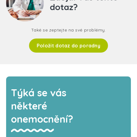
dotaz?
Také se zeptejte na své problémy.
Položit dotaz do poradny
Týká se vás
některé
onemocnění?