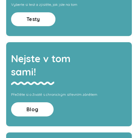
Vyberte si test a zjistěte, jak jste na tom
Testy
Nejste v tom
sami!
Přečtěte si o životě s chronickým střevním zánětem
Blog