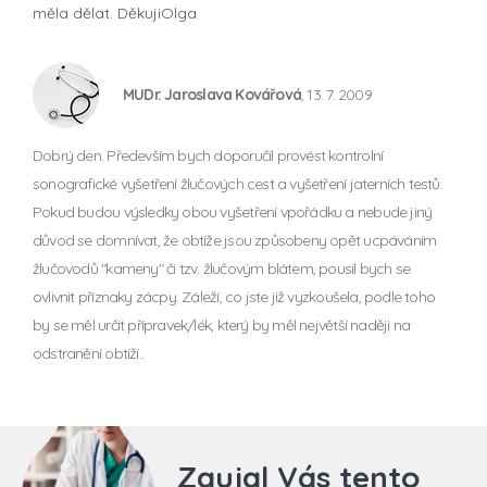
měla dělat. DěkujiOlga
MUDr. Jaroslava Kovářová
, 13. 7. 2009
Dobrý den. Především bych doporučil provést kontrolní
sonografické vyšetření žlučových cest a vyšetření jaterních testů.
Pokud budou výsledky obou vyšetření vpořádku a nebude jiný
důvod se domnívat, že obtíže jsou způsobeny opět ucpáváním
žlučovodů "kameny" či tzv. žlučovým blátem, pousil bych se
ovlivnit příznaky zácpy. Záleží, co jste již vyzkoušela, podle toho
by se měl určit přípravek/lék, který by měl největší naději na
odstranění obtíží..
Zaujal Vás tento