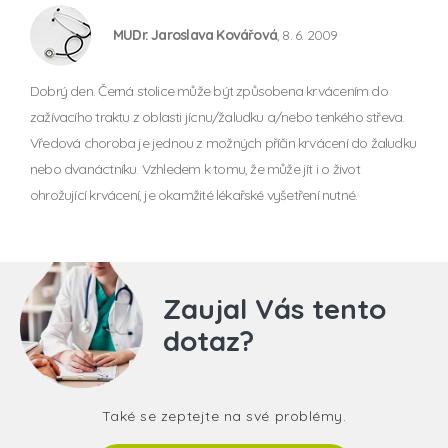
MUDr. Jaroslava Kovářová
, 8. 6. 2009
Dobrý den. Černá stolice může být způsobena krvácením do
zažívacího traktu z oblasti jícnu/žaludku a/nebo tenkého střeva.
Vředová choroba je jednou z možných příčin krvácení do žaludku
nebo dvanáctníku. Vzhledem k tomu, že může jít i o život
ohrožující krvácení, je okamžité lékařské vyšetření nutné.
Zaujal Vás tento
dotaz?
Také se zeptejte na své problémy.