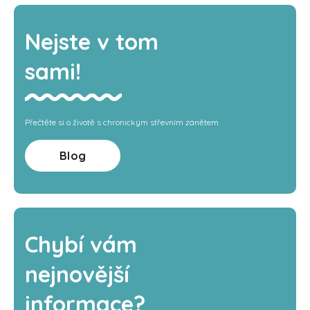
Nejste v tom
sami!
Přečtěte si o životě s chronickým střevním zánětem
Blog
Chybí vám
nejnovější
informace?