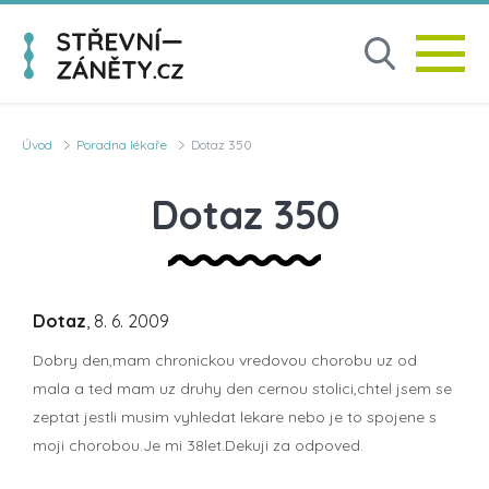
Úvod
Poradna lékaře
Dotaz 350
Dotaz 350
Dotaz
, 8. 6. 2009
Dobry den,mam chronickou vredovou chorobu uz od
mala a ted mam uz druhy den cernou stolici,chtel jsem se
zeptat jestli musim vyhledat lekare nebo je to spojene s
moji chorobou.Je mi 38let.Dekuji za odpoved.