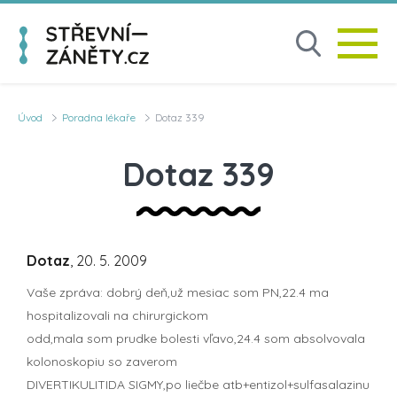
Úvod
Poradna lékaře
Dotaz 339
Dotaz 339
Dotaz
, 20. 5. 2009
Vaše zpráva: dobrý deň,už mesiac som PN,22.4 ma
hospitalizovali na chirurgickom
odd,mala som prudke bolesti vľavo,24.4 som absolvovala
kolonoskopiu so zaverom
DIVERTIKULITIDA SIGMY,po liečbe atb+entizol+sulfasalazinu