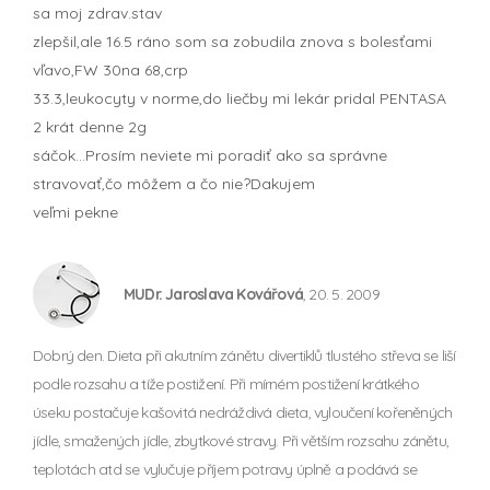
sa moj zdrav.stav
zlepšil,ale 16.5 ráno som sa zobudila znova s bolesťami
vľavo,FW 30na 68,crp
33.3,leukocyty v norme,do liečby mi lekár pridal PENTASA
2 krát denne 2g
sáčok...Prosím neviete mi poradiť ako sa správne
stravovať,čo môžem a čo nie?Dakujem
veľmi pekne
MUDr. Jaroslava Kovářová
, 20. 5. 2009
Dobrý den. Dieta při akutním zánětu divertiklů tlustého střeva se liší
podle rozsahu a tíže postižení. Při mírném postižení krátkého
úseku postačuje kašovitá nedráždivá dieta, vyloučení kořeněných
jídle, smažených jídle, zbytkové stravy. Při větším rozsahu zánětu,
teplotách atd se vylučuje příjem potravy úplně a podává se