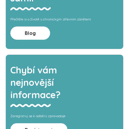
Přečtěte si o životě s chronickým střevním zánětem
Blog
Chybí vám
nejnovější
informace?
Zaregistruj se k odběru zpravodaje