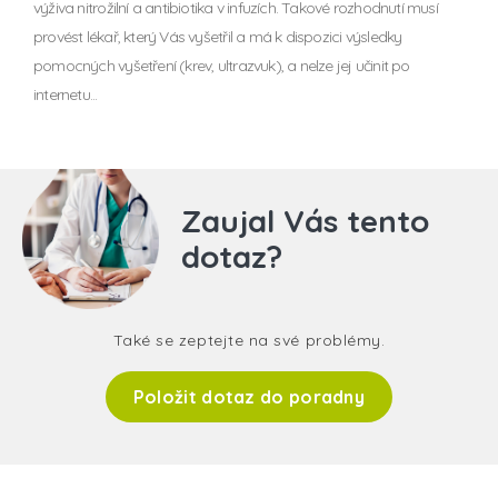
výživa nitrožilní a antibiotika v infuzích. Takové rozhodnutí musí
provést lékař, který Vás vyšetřil a má k dispozici výsledky
pomocných vyšetření (krev, ultrazvuk), a nelze jej učinit po
internetu...
Zaujal Vás tento
dotaz?
Také se zeptejte na své problémy.
Položit dotaz do poradny