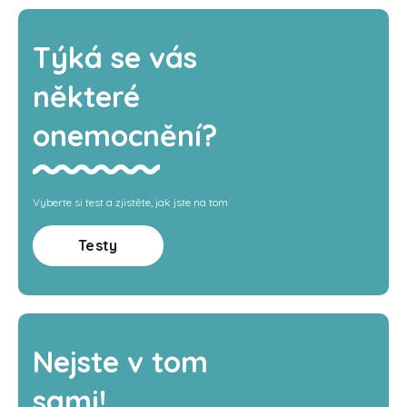
Týká se vás
některé
onemocnění?
Vyberte si test a zjistěte, jak jste na tom
Testy
Nejste v tom
sami!