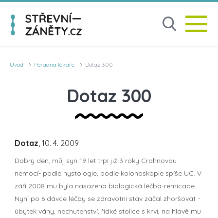
Úvod
Poradna lékaře
Dotaz 300
Dotaz 300
Dotaz
, 10. 4. 2009
Dobrý den, můj syn 19 let trpí již 3 roky Crohnovou
nemocí- podle hystologie, podle kolonoskopie spíše UC. V
září 2008 mu byla nasazena biologická léčba-remicade.
Nyní po 6 dávce léčby se zdravotní stav začal zhoršovat -
úbytek váhy, nechutenství, řídké stolice s krví, na hlavě mu