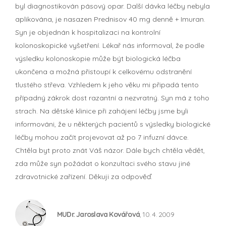
byl diagnostikován pásový opar. Další dávka léčby nebyla
aplikována, je nasazen Prednisov 40 mg denně + Imuran.
Syn je objednán k hospitalizaci na kontrolní
kolonoskopické vyšetření. Lékař nás informoval, že podle
výsledku kolonoskopie může být biologická léčba
ukončena a možná přistoupí k celkovému odstranění
tlustého střeva. Vzhledem k jeho věku mi připadá tento
případný zákrok dost razantní a nezvratný. Syn má z toho
strach. Na dětské klinice při zahájení léčby jsme byli
informováni, že u některých pacientů s výsledky biologické
léčby mohou začít projevovat až po 7 infuzní dávce.
Chtěla byt proto znát Váš názor. Dále bych chtěla vědět,
zda může syn požádat o konzultaci svého stavu jiné
zdravotnické zařízení. Děkuji za odpověď.
MUDr. Jaroslava Kovářová
, 10. 4. 2009