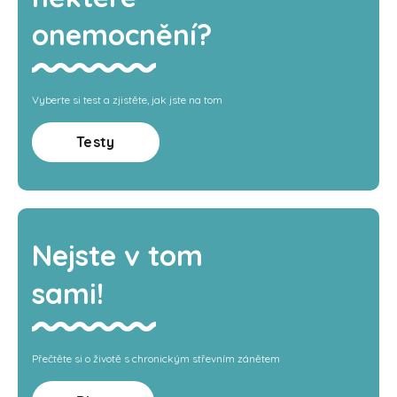
onemocnění?
Vyberte si test a zjistěte, jak jste na tom
Testy
Nejste v tom
sami!
Přečtěte si o životě s chronickým střevním zánětem