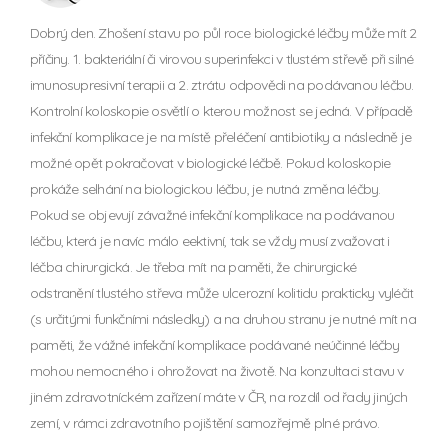
Dobrý den. Zhošení stavu po půl roce biologické léčby může mít 2
příčiny. 1. bakteriální či virovou superinfekci v tlustém střevě při silné
imunosupresivní terapii a 2. ztrátu odpovědi na podávanou léčbu.
Kontrolní koloskopie osvětlí o kterou možnost se jedná. V případě
infekční komplikace je na místě přeléčení antibiotiky a následně je
možné opět pokračovat v biologické léčbě. Pokud koloskopie
prokáže selhání na biologickou léčbu, je nutná změna léčby.
Pokud se objevují závažné infekční komplikace na podávanou
léčbu, která je navíc málo eektivní, tak se vždy musí zvažovat i
léčba chirurgická. Je třeba mít na paměti, že chirurgické
odstranění tlustého střeva může ulcerozní kolitidu prakticky vyléčit
(s určitými funkčními následky) a na druhou stranu je nutné mít na
paměti, že vážné infekční komplikace podávané neúčinné léčby
mohou nemocného i ohrožovat na životě. Na konzultaci stavu v
jiném zdravotníckém zařízení máte v ČR, na rozdíl od řady jiných
zemí, v rámci zdravotního pojištění samozřejmě plné právo.