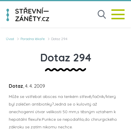
Úvod
Poradna lékaře
Dotaz 294
Dotaz 294
Dotaz
, 4. 4. 2009
Může se vstřebat absces na tenkém střevě/lačník/který
byl zaléčen antibiotiky?Jedná se o kulovitý až
anechogenní útvar velikosti 50 mm,s těsným vztahem k
hepatální flexuře.Punkce se nepodařila,do chirurgického
zákroku se zatím nikomu nechce.