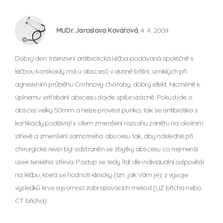
MUDr. Jaroslava Kovářová
, 4. 4. 2009
Dobrý den. Intenzivní antibiotická léčba podávaná společně s
léčbou kortikoidy má u abscesů v dutině břišní, vzniklých při
agresivním průběhu Crohnovy choroby, dobrý efekt. Nicméně k
úplnemu vstřebání abscesu dojde spíše vzácně. Pokud jde o
absces velký 50mm a nelze provést punkci, tak se antibiotika s
kortikoidy podávají s cílem zmenšení rozsahu zánětu na okolním
střevě a zmenšení samotného abscesu tak, aby následně při
chirurgické revizi byl odstraněn se zbytky abscesu co nejmenší
úsek tenkého střeva. Postup se tedy řídí dle individuální odpovědi
na léčbu, která se hodnotí klinicky (tzn. jak Vám je), z vývoje
výsledků krve a pomocí zobrazovacích metod (UZ břicha nebo
CT břicha).