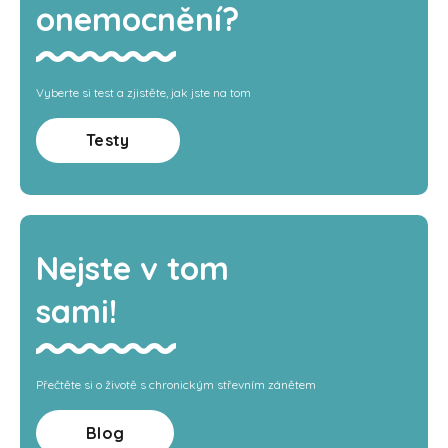
onemocnění?
Vyberte si test a zjistěte, jak jste na tom
Testy
Nejste v tom
sami!
Přečtěte si o životě s chronickým střevním zánětem
Blog