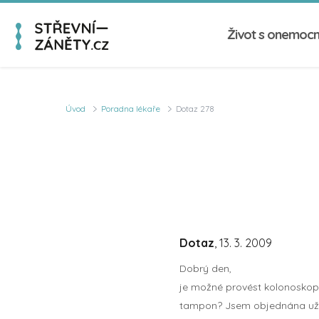
Život s onemoc
Úvod
Poradna lékaře
Dotaz 278
Dotaz
, 13. 3. 2009
Dobrý den,
je možné provést kolonoskopii 
tampon? Jsem objednána už d