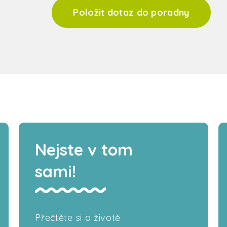
Položit dotaz do poradny
Nejste v tom
sami!
Přečtěte si o životě