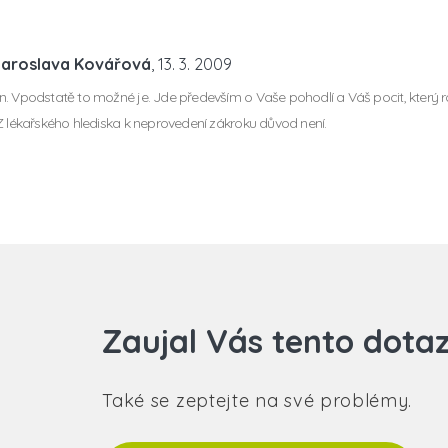
Jaroslava Kovářová
, 13. 3. 2009
. Vpodstatě to možné je. Jde především o Vaše pohodlí a Váš pocit, který 
Z lékařského hlediska k neprovedení zákroku důvod není.
Zaujal Vás tento dota
Také se zeptejte na své problémy.