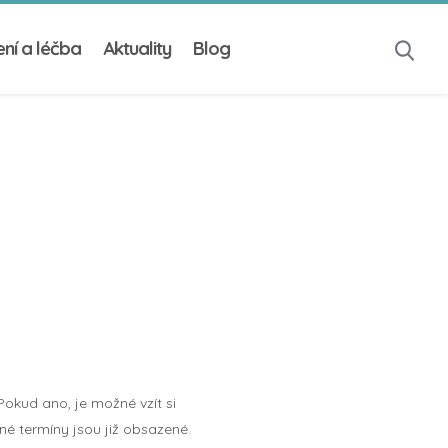
ní a léčba
Aktuality
Blog
 Pokud ano, je možné vzít si
é termíny jsou již obsazené.