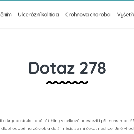
něním
Ulcerózní kolitida
Crohnova choroba
Vyšetře
Dotaz 278
a kryodestrukci anální trhliny v celkové anestezii i při menstruaci?
louhodobě na zákrok a další měsíc se mi čekat nechce. Jiné vhodn