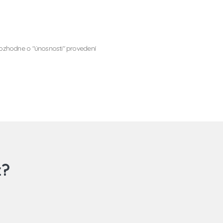
rozhodne o "únosnosti" provedení
z?