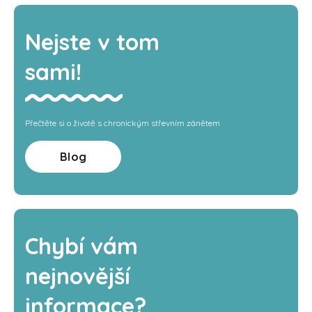
Nejste v tom
sami!
Přečtěte si o životě s chronickým střevním zánětem
Blog
Chybí vám
nejnovější
informace?