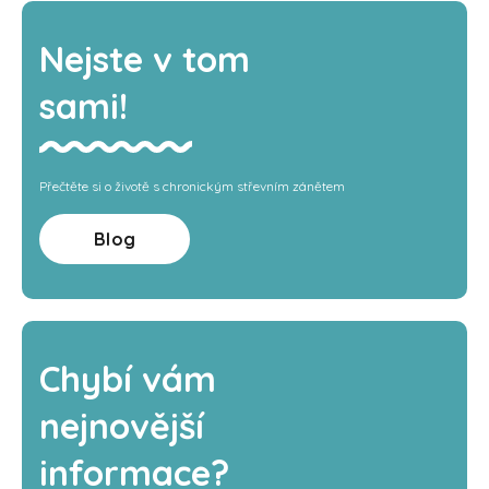
Nejste v tom
sami!
Přečtěte si o životě s chronickým střevním zánětem
Blog
Chybí vám
nejnovější
informace?