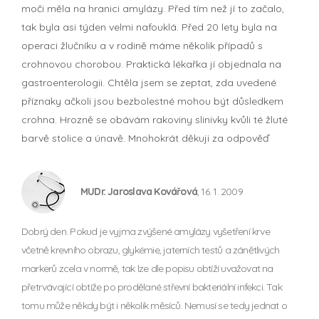
moči měla na hranici amylázy. Před tím než jí to začalo,
tak byla asi týden velmi nafouklá. Před 20 lety byla na
operaci žlučníku a v rodině máme několik případů s
crohnovou chorobou. Praktická lékařka jí objednala na
gastroenterologii. Chtěla jsem se zeptat, zda uvedené
příznaky ačkoli jsou bezbolestné mohou být důsledkem
crohna. Hrozně se obávám rakoviny slinivky kvůli té žluté
barvě stolice a únavě. Mnohokrát děkuji za odpověď
MUDr. Jaroslava Kovářová
, 16. 1. 2009
Dobrý den. Pokud je vyjma zvýšené amylázy vyšetření krve
včetně krevního obrazu, glykémie, jaterních testů a zánětlivých
markerů zcela v normě, tak lze dle popisu obtíží uvažovat na
přetrvávající obtíže po prodělané střevní bakteriální infekci. Tak
tomu může někdy být i několik měsíců. Nemusí se tedy jednat o