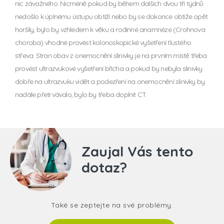
nic závažného. Nicméně pokud by během dalších dvou tří týdnů
nedošlo k úplnému ústupu obtíží nebo by se dokonce obtíže opět
horšily, bylo by vzhledem k věku a rodinné anamnéze (Crohnova
choroba) vhodné provést kolonoskopické vyšetření tlustého
střeva. Stran obav z onemocnění slinivky je na prvním místě třeba
provést ultrazvukové vyšetření břicha a pokud by nebyla slinivky
dobře na ultrazvuku vidět a podezření na onemocnění slinivky by
nadále přetrvávalo, bylo by třeba doplnit CT.
Zaujal Vás tento
dotaz?
Také se zeptejte na své problémy.