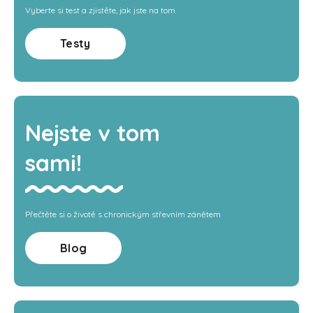
Vyberte si test a zjistěte, jak jste na tom
Testy
Nejste v tom
sami!
Přečtěte si o životě s chronickým střevním zánětem
Blog