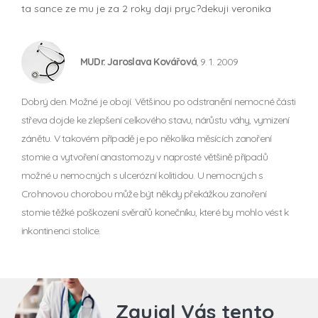
ta sance ze mu je za 2 roky daji pryc?dekuji veronika
MUDr. Jaroslava Kovářová
, 9. 1. 2009
Dobrý den. Možné je obojí. Většinou po odstranění nemocné části
střeva dojde ke zlepšení celkového stavu, nárůstu váhy, vymizení
zánětu. V takovém případě je po několika měsících zanoření
stomie a vytvoření anastomozy v naprosté většině případů
možné u nemocných s ulcerózní kolitidou. U nemocných s
Crohnovou chorobou může být někdy překážkou zanoření
stomie těžké poškození svěrařů konečníku, které by mohlo vést k
inkontinenci stolice.
Zaujal Vás tento