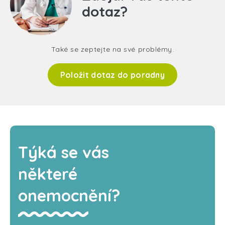
dotaz?
Také se zeptejte na své problémy.
Položit dotaz do poradny
Týká se vás
některé
onemocnění?