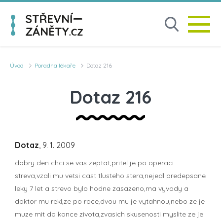
Úvod
Poradna lékaře
Dotaz 216
Dotaz 216
Dotaz
, 9. 1. 2009
dobry den chci se vas zeptat,pritel je po operaci
streva,vzali mu vetsi cast tlusteho stera,nejedl predepsane
leky 7 let a strevo bylo hodne zasazeno,ma vyvody a
doktor mu rekl,ze po roce,dvou mu je vytahnou,nebo ze je
muze mit do konce zivota,zvasich skusenosti myslite ze je