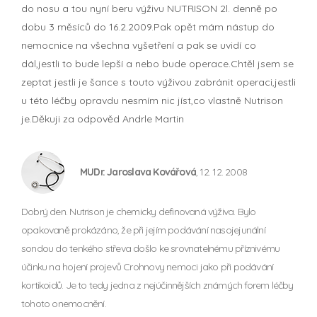
do nosu a tou nyní beru výživu NUTRISON 2l. denně po
dobu 3 měsíců do 16.2.2009.Pak opět mám nástup do
nemocnice na všechna vyšetření a pak se uvidí co
dál,jestli to bude lepší a nebo bude operace.Chtěl jsem se
zeptat jestli je šance s touto výživou zabránit operaci,jestli
u této léčby opravdu nesmím nic jíst,co vlastně Nutrison
je.Děkuji za odpověd Andrle Martin
MUDr. Jaroslava Kovářová
, 12. 12. 2008
Dobrý den. Nutrison je chemicky definovaná výživa. Bylo
opakovaně prokázáno, že při jejím podávání nasojejunální
sondou do tenkého střeva došlo ke srovnatelnému příznivému
účinku na hojení projevů Crohnovy nemoci jako při podávání
kortikoidů. Je to tedy jedna z nejúčinnějších známých forem léčby
tohoto onemocnění.