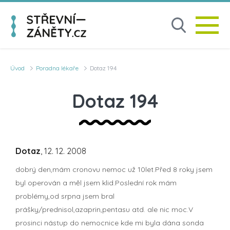
Úvod
Poradna lékaře
Dotaz 194
Dotaz 194
Dotaz
, 12. 12. 2008
dobrý den,mám cronovu nemoc už 10let.Před 8 roky jsem
byl operován a měl jsem klid.Poslední rok mám
problémy,od srpna jsem bral
prášky/prednisol,azaprin,pentasu atd. ale nic moc.V
prosinci nástup do nemocnice kde mi byla dána sonda