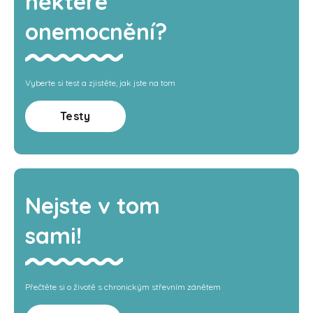
některé
onemocnění?
Vyberte si test a zjistěte, jak jste na tom
Testy
Nejste v tom
sami!
Přečtěte si o životě s chronickým střevním zánětem